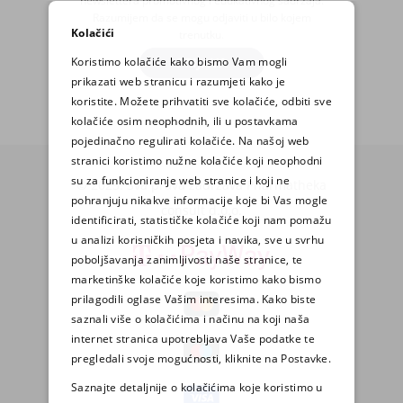
newslettera promotivnog i edukativnog sadržaja.
Razumijem da se mogu odjaviti u bilo kojem
Kolačići
trenutku.
Koristimo kolačiće kako bismo Vam mogli
PRIJAVA
prikazati web stranicu i razumjeti kako je
koristite. Možete prihvatiti sve kolačiće, odbiti sve
kolačiće osim neophodnih, ili u postavkama
pojedinačno regulirati kolačiće. Na našoj web
stranici koristimo nužne kolačiće koji neophodni
su za funkcioniranje web stranice i koji ne
© 2025. Sva prava zadržava Pharmatheka
pohranjuju nikakve informacije koje bi Vas mogle
consult d.o.o.
identificirati, statističke kolačiće koji nam pomažu
u analizi korisničkih posjeta i navika, sve u svrhu
poboljšavanja zanimljivosti naše stranice, te
marketinške kolačiće koje koristimo kako bismo
prilagodili oglase Vašim interesima. Kako biste
saznali više o kolačićima i načinu na koji naša
internet stranica upotrebljava Vaše podatke te
pregledali svoje mogućnosti, kliknite na Postavke.
Saznajte detaljnije o kolačićima koje koristimo u