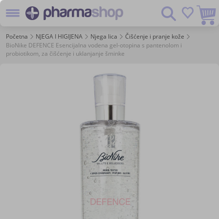
Preskoč
Pretraživanje
na
sadržaj
Početna
NJEGA I HIGIJENA
Njega lica
Čišćenje i pranje kože
BioNike DEFENCE Esencijalna vodena gel-otopina s pantenolom i
probiotikom, za čišćenje i uklanjanje šminke
Skip
to
the
end
of
the
images
gallery