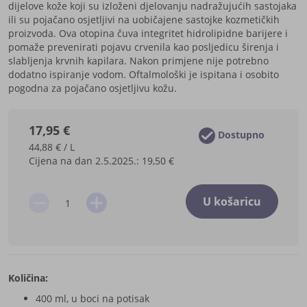
dijelove kože koji su izloženi djelovanju nadražujućih sastojaka
ili su pojačano osjetljivi na uobičajene sastojke kozmetičkih
proizvoda. Ova otopina čuva integritet hidrolipidne barijere i
pomaže prevenirati pojavu crvenila kao posljedicu širenja i
slabljenja krvnih kapilara. Nakon primjene nije potrebno
dodatno ispiranje vodom. Oftalmološki je ispitana i osobito
pogodna za pojačano osjetljivu kožu.
17,95 €
Dostupno
44,88 € / L
Cijena na dan 2.5.2025.:
19,50 €
U košaricu
Količina:
400 ml, u boci na potisak