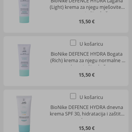
BioNike DEFENCE HYDRA Lagana
(Light) krema za njegu mješovite i
masne osjetljive kože
15,50 €
U košaricu
BioNike DEFENCE HYDRA Bogata
(Rich) krema za njegu normalne i
suhe osjetljive kože
15,50 €
U košaricu
BioNike DEFENCE HYDRA dnevna
krema SPF 30, hidratacija i zaštita
od sunca
15,50 €