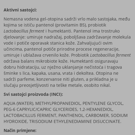
Aktivni sastojci:
Nemasna vodena gel-otopina sadrži vrlo malo sastojaka, među
kojima se ističu pantenol (provitamin B5), probiotik
Lactobacillus ferment
i humektanti. Pantenol ima trostruko
djelovanje: umiruje nadražaj, poboljšava zadržavanje molekula
vode i potiče oporavak stanica kože. Zahvaljujući ovim
učincima, pantenol potiče prirodne procese regeneracije,
umiruje i ublažava crvenilo kože. Probiotik
Lactobacillus ferment
održava balans mikrobiote kože. Humektanti osiguravaju
dobru hidrataciju, uz nježno uklanjanje nečistoća i tragova
šminke s lica, kapaka, usana, vrata i dekoltea. Otopina ne
sadrži parfeme, konzervanse niti gluten, a prikladna je u
slučaju preosjetljivosti na teške metale, osobito nikal.
Svi sastojci proizvoda (INCI):
AQUA (WATER), METHYLPROPANEDIOL, PENTYLENE GLYCOL,
PEG-6 CAPRYLIC/CAPRIC GLYCERIDES, 1,2-HEXANEDIOL,
LACTOBACILLUS FERMENT, PANTHENOL, CARBOMER, SODIUM
HYDROXIDE, TRISODIUM ETHYLENEDIAMINE DISUCCINATE.
Način primjene: