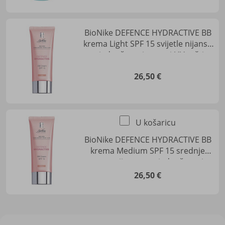
BioNike DEFENCE HYDRACTIVE BB
krema Light SPF 15 svijetle nijanse
za ujednačavanje tena i UV zaštitu
26,50 €
U košaricu
BioNike DEFENCE HYDRACTIVE BB
krema Medium SPF 15 srednje
tamne nijanse za ujednačavanje
tena i UV zaštitu
26,50 €