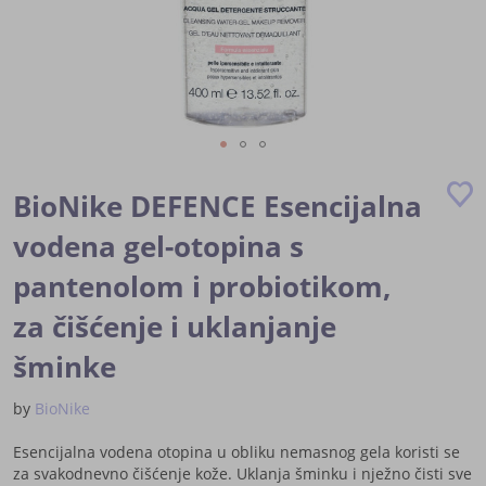
Skip
to
BioNike DEFENCE Esencijalna
the
beginning
vodena gel-otopina s
of
pantenolom i probiotikom,
the
images
za čišćenje i uklanjanje
gallery
šminke
by
BioNike
Esencijalna vodena otopina u obliku nemasnog gela koristi se
za svakodnevno čišćenje kože. Uklanja šminku i nježno čisti sve