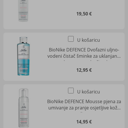
uklanjanje šminke
19,50 €
U košaricu
BioNike DEFENCE Dvofazni uljno-
vodeni čistač šminke za uklanjanje
make-upa s područja oka
12,95 €
U košaricu
BioNike DEFENCE Mousse pjena za
umivanje za pranje osjetljive kože
lica
14,95 €