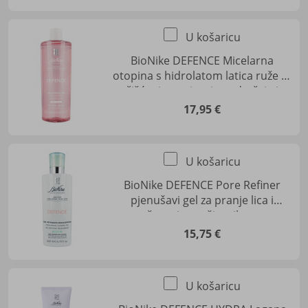
U košaricu
BioNike DEFENCE Micelarna
otopina s hidrolatom latica ruže za
čišćenje, umirenje nadražaja i
uklanjanje šminke, 500 ml
17,95 €
U košaricu
BioNike DEFENCE Pore Refiner
pjenušavi gel za pranje lica i
sužavanje proširenih pora
15,75 €
U košaricu