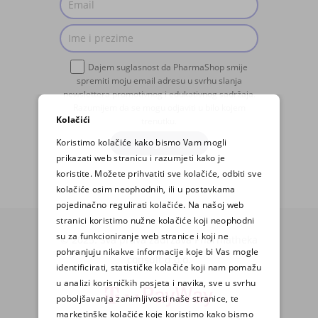
Dajem suglasnost da PharmaShop smije
spremiti moju email adresu u svrhu slanja
newslettera promotivnog i edukativnog sadržaja.
Razumijem da se mogu odjaviti u bilo kojem
Kolačići
trenutku.
Koristimo kolačiće kako bismo Vam mogli
PRIJAVA
prikazati web stranicu i razumjeti kako je
koristite. Možete prihvatiti sve kolačiće, odbiti sve
kolačiće osim neophodnih, ili u postavkama
pojedinačno regulirati kolačiće. Na našoj web
stranici koristimo nužne kolačiće koji neophodni
su za funkcioniranje web stranice i koji ne
© 2025. Sva prava zadržava Pharmatheka
pohranjuju nikakve informacije koje bi Vas mogle
consult d.o.o.
identificirati, statističke kolačiće koji nam pomažu
u analizi korisničkih posjeta i navika, sve u svrhu
poboljšavanja zanimljivosti naše stranice, te
marketinške kolačiće koje koristimo kako bismo