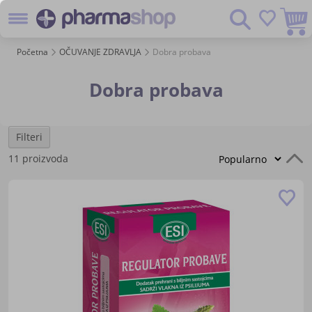
Preskoč
Pretraživanje
na
sadržaj
Početna
OČUVANJE ZDRAVLJA
Dobra probava
Dobra probava
Filteri
P
11
proizvoda
s
Do
u
lis
žel