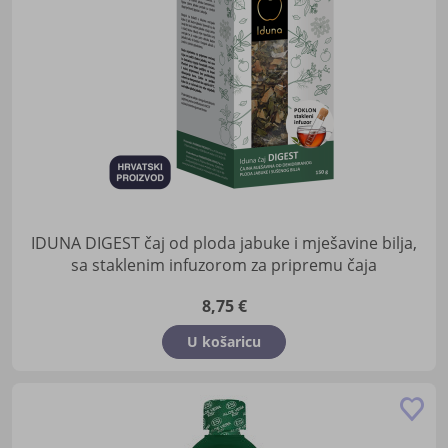
IDUNA DIGEST čaj od ploda jabuke i mješavine bilja,
sa staklenim infuzorom za pripremu čaja
8,75 €
U košaricu
Do
u