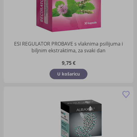
ESI REGULATOR PROBAVE s vlaknima psilijuma i
biljnim ekstraktima, za svaki dan
9,75 €
U košaricu
Do
u
lis
žel