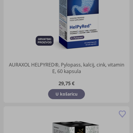
AURAXOL HELPYRED®, Pylopass, kalcij, cink, vitamin
E, 60 kapsula
29,75 €
U košaricu
Do
u
lis
žel