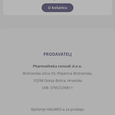
U košaricu
PRODAVATELJ
Pharmatheka consult d.o.o.
Bistranska ulica 93, Poljanica Bistranska,
10298 Donja Bistra, Hrvatska
OIB: 07957239811
Rješenje HALMED-a za prodaju