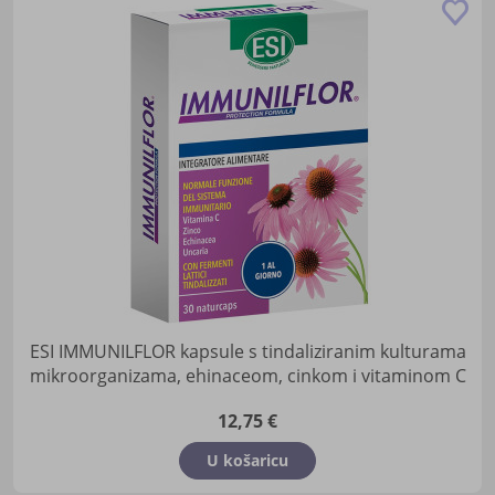
Do
u
lis
žel
ESI IMMUNILFLOR kapsule s tindaliziranim kulturama
mikroorganizama, ehinaceom, cinkom i vitaminom C
12,75 €
U košaricu