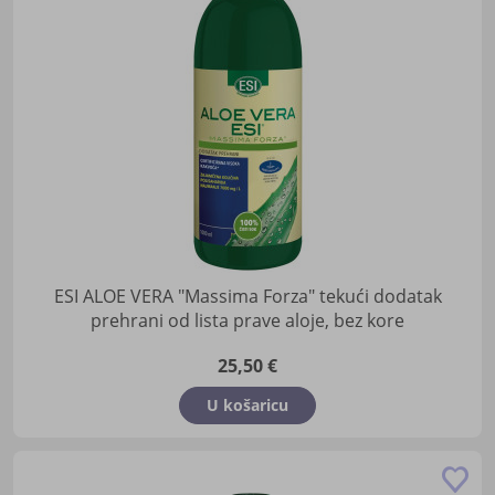
lis
žel
ESI ALOE VERA "Massima Forza" tekući dodatak
prehrani od lista prave aloje, bez kore
25,50 €
U košaricu
Do