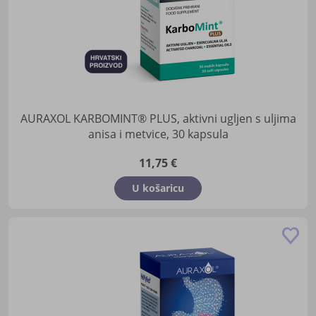
AURAXOL KARBOMINT® PLUS, aktivni ugljen s uljima
anisa i metvice, 30 kapsula
11,75 €
U košaricu
Do
u
lis
žel