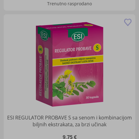
Trenutno rasprodano
Do
u
lis
žel
ESI REGULATOR PROBAVE S sa senom i kombinacijom
biljnih ekstrakata, za brzi učinak
9,75 €