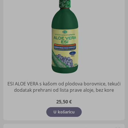
u
lis
žel
ESI ALOE VERA s kašom od plodova borovnice, tekući
dodatak prehrani od lista prave aloje, bez kore
25,50 €
U košaricu