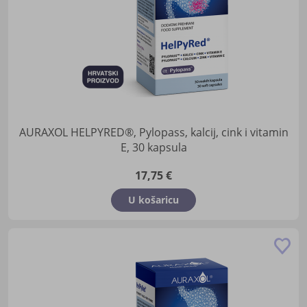
AURAXOL HELPYRED®, Pylopass, kalcij, cink i vitamin
E, 30 kapsula
17,75 €
U košaricu
Do
u
lis
žel