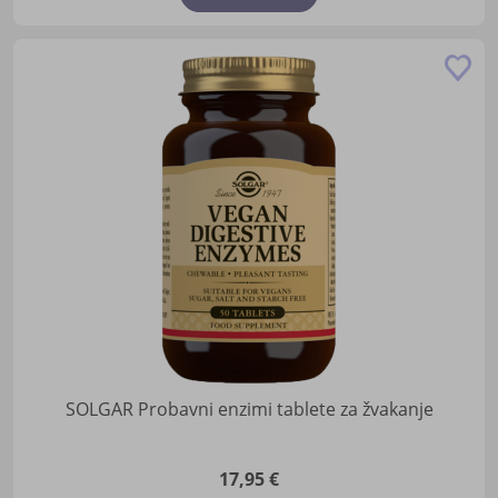
Do
u
lis
žel
SOLGAR Probavni enzimi tablete za žvakanje
17,95 €