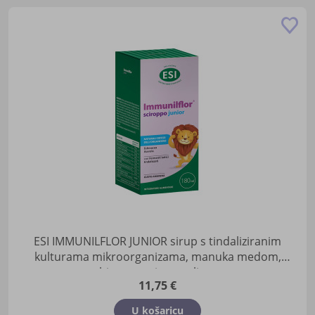
Do
u
lis
žel
ESI IMMUNILFLOR JUNIOR sirup s tindaliziranim
kulturama mikroorganizama, manuka medom,
ehinaceom i propolisom
11,75 €
U košaricu