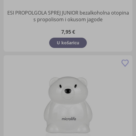
ESI PROPOLGOLA SPREJ JUNIOR bezalkoholna otopina
s propolisom i okusom jagode
7,95 €
U košaricu
Do
u
lis
žel