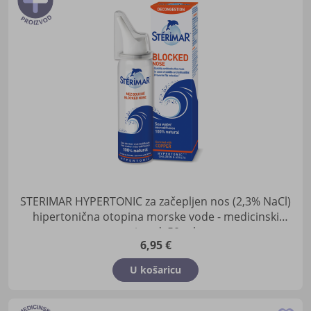
u
lis
žel
STERIMAR HYPERTONIC za začepljen nos (2,3% NaCl)
hipertonična otopina morske vode - medicinski
proizvod, 50 ml
6,95 €
U košaricu