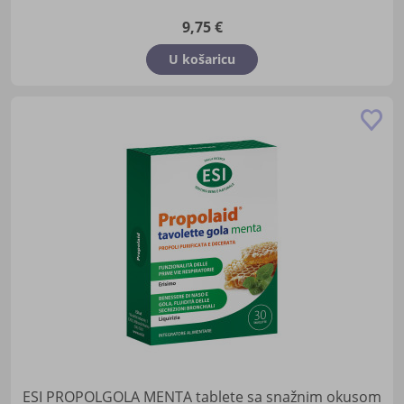
9,75 €
U košaricu
Do
u
lis
žel
ESI PROPOLGOLA MENTA tablete sa snažnim okusom