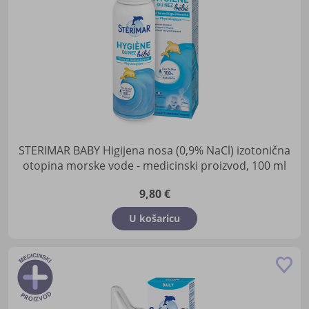
STERIMAR BABY Higijena nosa (0,9% NaCl) izotonična
otopina morske vode - medicinski proizvod, 100 ml
9,80 €
U košaricu
Do
u
lis
žel