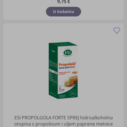
9,75 €
U košaricu
Do
u
lis
žel
ESI PROPOLGOLA FORTE SPREJ hidroalkoholna
otopina s propolisom i uljem paprene metvice