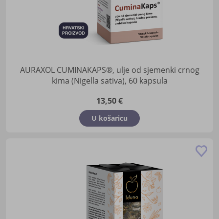
AURAXOL CUMINAKAPS®, ulje od sjemenki crnog
kima (Nigella sativa), 60 kapsula
13,50 €
U košaricu
Do
u
lis
žel