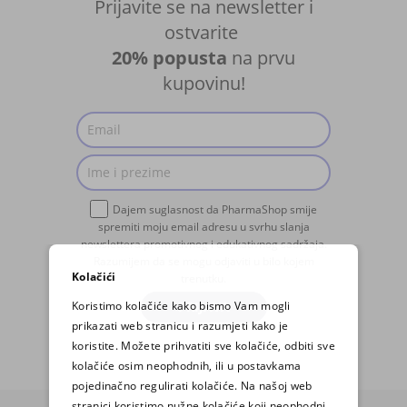
Prijavite se na newsletter i
ostvarite
20% popusta
na prvu
kupovinu!
Dajem suglasnost da PharmaShop smije
spremiti moju email adresu u svrhu slanja
newslettera promotivnog i edukativnog sadržaja.
Razumijem da se mogu odjaviti u bilo kojem
Kolačići
trenutku.
Koristimo kolačiće kako bismo Vam mogli
PRIJAVA
prikazati web stranicu i razumjeti kako je
koristite. Možete prihvatiti sve kolačiće, odbiti sve
kolačiće osim neophodnih, ili u postavkama
pojedinačno regulirati kolačiće. Na našoj web
stranici koristimo nužne kolačiće koji neophodni