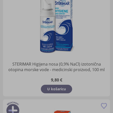
žel
STERIMAR Higijena nosa (0,9% NaCl) izotonična
otopina morske vode - medicinski proizvod, 100 ml
9,80 €
U košaricu
Do
u