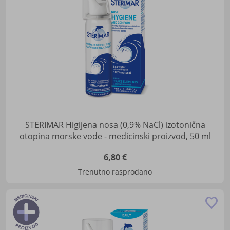
STERIMAR Higijena nosa (0,9% NaCl) izotonična
otopina morske vode - medicinski proizvod, 50 ml
6,80 €
Trenutno rasprodano
Do
u
lis