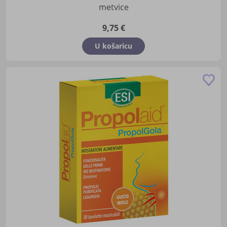
metvice
9,75 €
U košaricu
Do
u
lis
žel