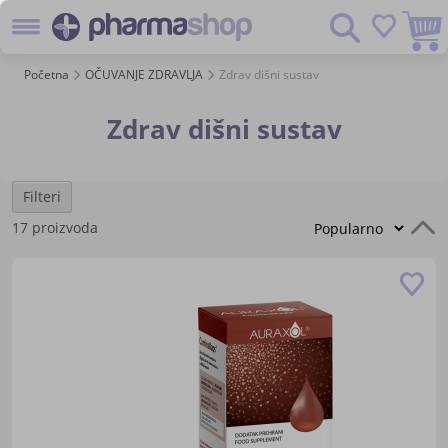
Preskoč
Pretraživanje
na
sadržaj
Početna
OČUVANJE ZDRAVLJA
Zdrav dišni sustav
Zdrav dišni sustav
Filteri
P
17
proizvoda
s
Do
u
lis
žel