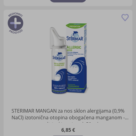
Do
u
lis
žel
STERIMAR MANGAN za nos sklon alergijama (0,9%
NaCl) izotonična otopina obogaćena manganom -
medicinski proizvod, 50 ml
6,85 €