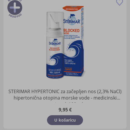
Do
u
lis
žel
STERIMAR HYPERTONIC za začepljen nos (2,3% NaCl)
hipertonična otopina morske vode - medicinski
proizvod, 100 ml
9,95 €
U košaricu