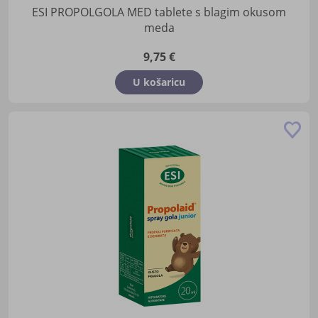
ESI PROPOLGOLA MED tablete s blagim okusom
meda
9,75 €
U košaricu
Do
u
lis
žel