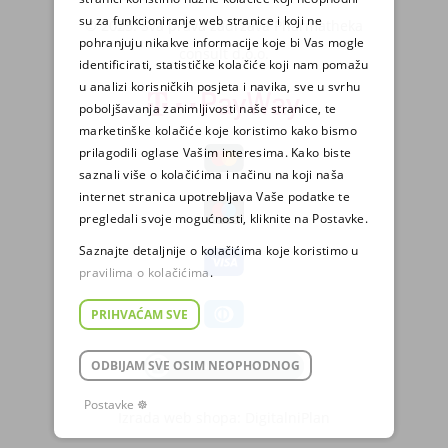
su za funkcioniranje web stranice i koji ne
© 2025. Sva prava zadržava Pharmatheka
pohranjuju nikakve informacije koje bi Vas mogle
consult d.o.o.
identificirati, statističke kolačiće koji nam pomažu
u analizi korisničkih posjeta i navika, sve u svrhu
poboljšavanja zanimljivosti naše stranice, te
marketinške kolačiće koje koristimo kako bismo
prilagodili oglase Vašim interesima. Kako biste
saznali više o kolačićima i načinu na koji naša
internet stranica upotrebljava Vaše podatke te
pregledali svoje mogućnosti, kliknite na Postavke.
Saznajte detaljnije o kolačićima koje koristimo u
pravilima o kolačićima
.
PRIHVAĆAM SVE
ODBIJAM SVE OSIM NEOPHODNOG
Postavke ☸
Izrada web shopa:
DigitalniPlan