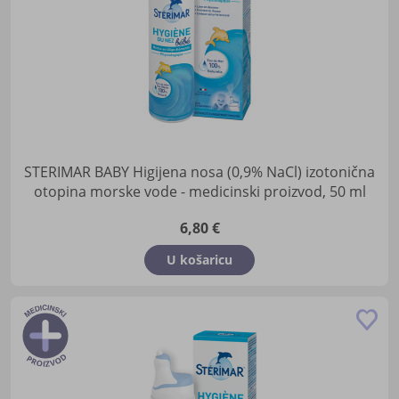
STERIMAR BABY Higijena nosa (0,9% NaCl) izotonična
otopina morske vode - medicinski proizvod, 50 ml
6,80 €
U košaricu
Do
u
lis
žel