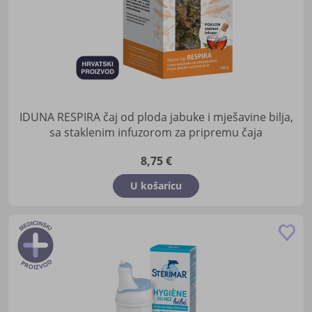
IDUNA RESPIRA čaj od ploda jabuke i mješavine bilja,
sa staklenim infuzorom za pripremu čaja
8,75 €
U košaricu
Do
u
lis
žel