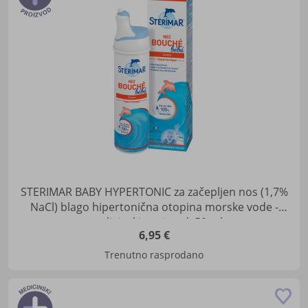
lis
žel
STERIMAR BABY HYPERTONIC za začepljen nos (1,7%
NaCl) blago hipertonična otopina morske vode -
medicinski proizvod, 50 ml
6,95 €
Trenutno rasprodano
Do