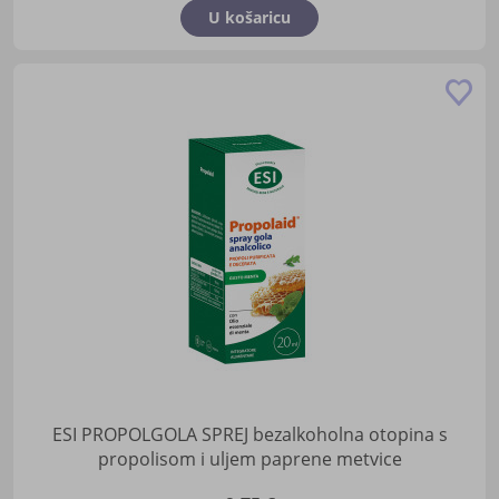
U košaricu
Do
u
lis
žel
ESI PROPOLGOLA SPREJ bezalkoholna otopina s
propolisom i uljem paprene metvice