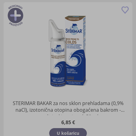
Do
u
lis
žel
STERIMAR BAKAR za nos sklon prehladama (0,9%
naCl), izotonična otopina obogaćena bakrom -
medicinski proizvod, 50 ml
6,85 €
U košaricu