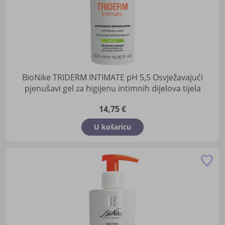
BioNike TRIDERM INTIMATE pH 5,5 Osvježavajući
pjenušavi gel za higijenu intimnih dijelova tijela
14,75 €
U košaricu
Do
u
lis
žel