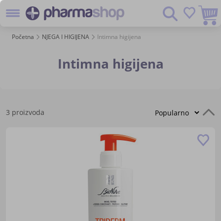
Preskoč
Pretraživanje
na
sadržaj
Početna
NJEGA I HIGIJENA
Intimna higijena
Intimna higijena
P
3
proizvoda
s
Do
u
lis
žel