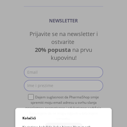
NEWSLETTER
Prijavite se na newsletter i
ostvarite
20% popusta
na prvu
kupovinu!
Dajem suglasnost da PharmaShop smije
spremiti moju email adresu u svrhu slanja
newslettera promotivnog i edukativnog sadržaja.
Razumijem da se mogu odjaviti u bilo kojem
Kolačići
trenutku.