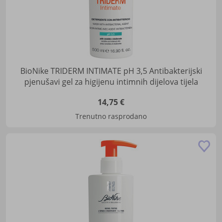
BioNike TRIDERM INTIMATE pH 3,5 Antibakterijski
pjenušavi gel za higijenu intimnih dijelova tijela
14,75 €
Trenutno rasprodano
Do
u
lis
žel