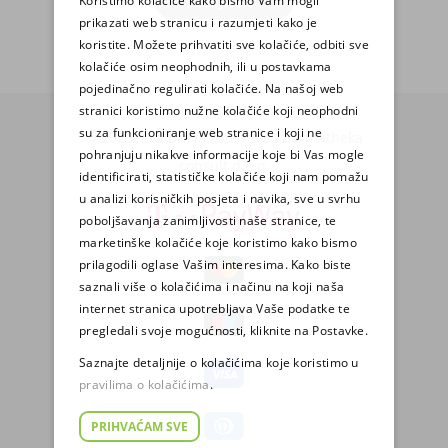
Koristimo kolačiće kako bismo Vam mogli
PRIJAVA
prikazati web stranicu i razumjeti kako je
koristite. Možete prihvatiti sve kolačiće, odbiti sve
kolačiće osim neophodnih, ili u postavkama
pojedinačno regulirati kolačiće. Na našoj web
stranici koristimo nužne kolačiće koji neophodni
su za funkcioniranje web stranice i koji ne
© 2025. Sva prava zadržava Pharmatheka
pohranjuju nikakve informacije koje bi Vas mogle
consult d.o.o.
identificirati, statističke kolačiće koji nam pomažu
u analizi korisničkih posjeta i navika, sve u svrhu
poboljšavanja zanimljivosti naše stranice, te
marketinške kolačiće koje koristimo kako bismo
prilagodili oglase Vašim interesima. Kako biste
saznali više o kolačićima i načinu na koji naša
internet stranica upotrebljava Vaše podatke te
pregledali svoje mogućnosti, kliknite na Postavke.
Saznajte detaljnije o kolačićima koje koristimo u
pravilima o kolačićima
.
PRIHVAĆAM SVE