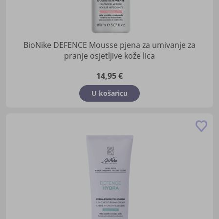
BioNike DEFENCE Mousse pjena za umivanje za
pranje osjetljive kože lica
14,95 €
U košaricu
Do
u
lis
žel