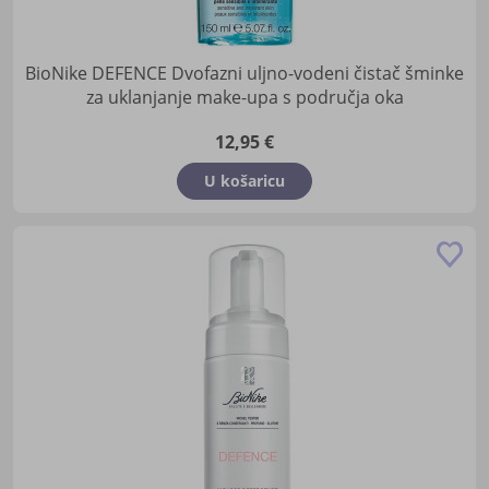
BioNike DEFENCE Dvofazni uljno-vodeni čistač šminke
za uklanjanje make-upa s područja oka
12,95 €
U košaricu
Do
u
lis
žel