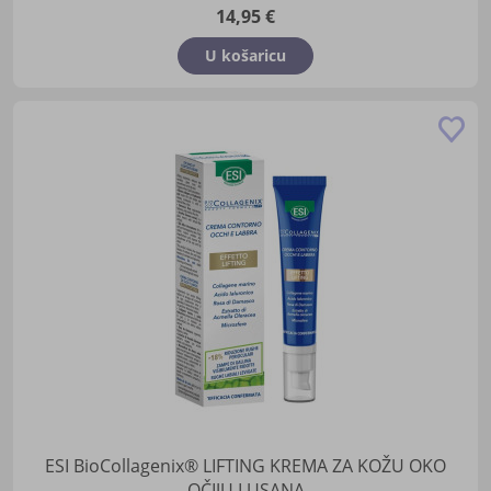
14,95 €
U košaricu
Do
u
lis
žel
ESI BioCollagenix® LIFTING KREMA ZA KOŽU OKO
OČIJU I USANA