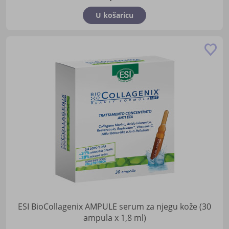
U košaricu
Do
u
lis
žel
ESI BioCollagenix AMPULE serum za njegu kože (30
ampula x 1,8 ml)