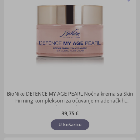
u
lis
žel
BioNike DEFENCE MY AGE PEARL Noćna krema sa Skin
Firming kompleksom za očuvanje mladenačkih
kontura lica
39,75 €
U košaricu