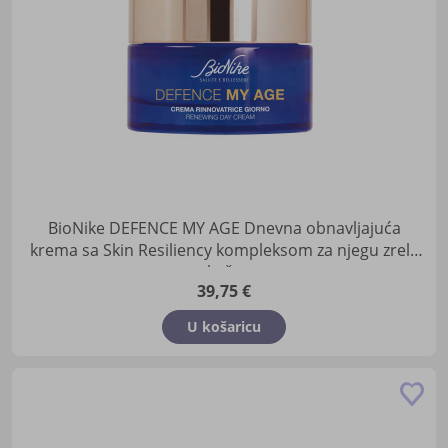
BioNike DEFENCE MY AGE Dnevna obnavljajuća
krema sa Skin Resiliency kompleksom za njegu zrele
kože
39,75 €
U košaricu
Do
u
lis