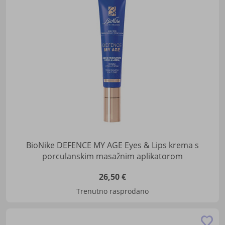
u
lis
žel
BioNike DEFENCE MY AGE Eyes & Lips krema s
porculanskim masažnim aplikatorom
26,50 €
Trenutno rasprodano
Do