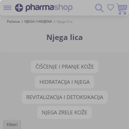
Preskoč
Pretraživanje
na
sadržaj
Početna
NJEGA I HIGIJENA
Njega lica
Njega lica
ČIŠĆENJE I PRANJE KOŽE
HIDRATACIJA I NJEGA
REVITALIZACIJA I DETOKSIKACIJA
NJEGA ZRELE KOŽE
Filteri