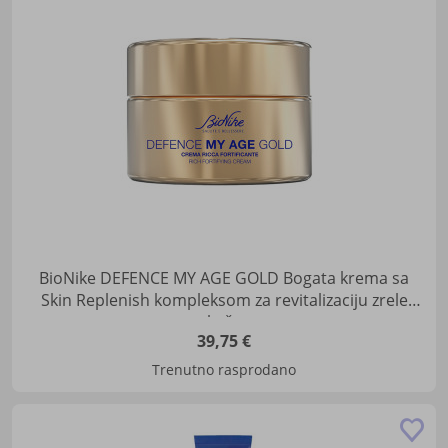
lis
žel
BioNike DEFENCE MY AGE GOLD Bogata krema sa
Skin Replenish kompleksom za revitalizaciju zrele
kože
39,75 €
Trenutno rasprodano
Do