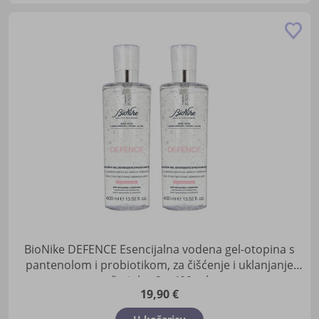
Do
u
lis
žel
BioNike DEFENCE Esencijalna vodena gel-otopina s
pantenolom i probiotikom, za čišćenje i uklanjanje
šminke, 2 x 400 ml
19,90 €