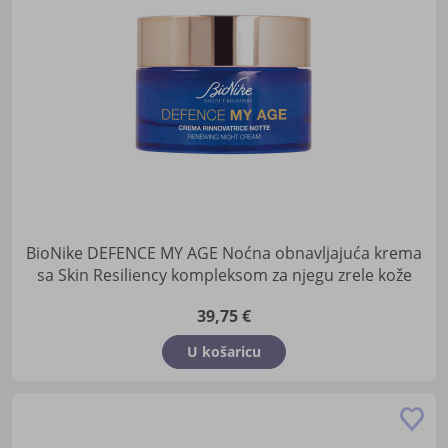
žel
BioNike DEFENCE MY AGE Noćna obnavljajuća krema
sa Skin Resiliency kompleksom za njegu zrele kože
39,75 €
U košaricu
Do
u