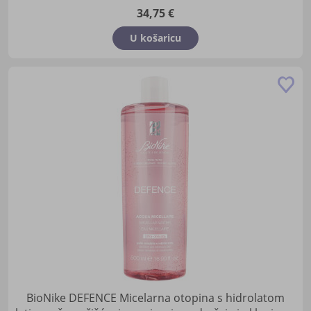
34,75 €
U košaricu
Do
u
lis
žel
BioNike DEFENCE Micelarna otopina s hidrolatom