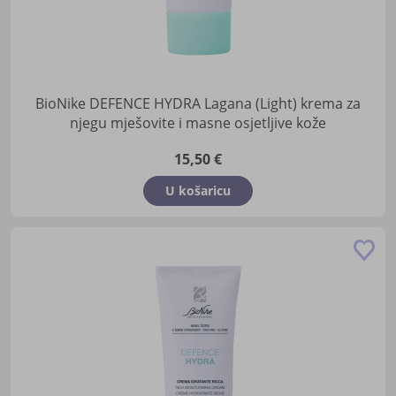
BioNike DEFENCE HYDRA Lagana (Light) krema za
njegu mješovite i masne osjetljive kože
15,50 €
U košaricu
Do
u
lis
žel