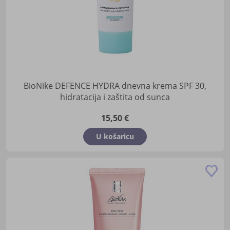
BioNike DEFENCE HYDRA dnevna krema SPF 30,
hidratacija i zaštita od sunca
15,50 €
U košaricu
Do
u
lis
žel