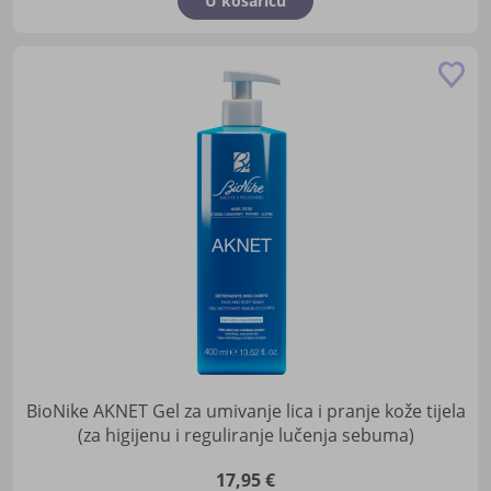
U košaricu
Do
u
lis
žel
BioNike AKNET Gel za umivanje lica i pranje kože tijela
(za higijenu i reguliranje lučenja sebuma)
17,95 €