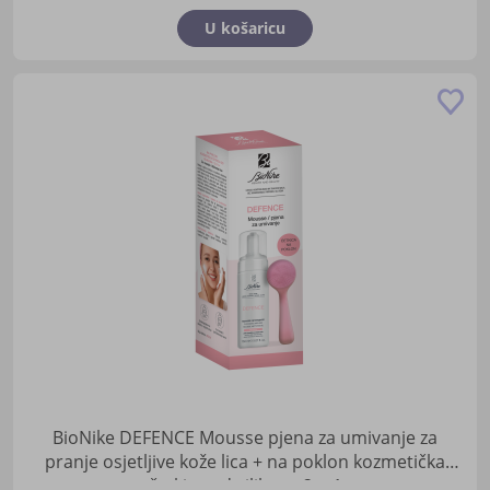
U košaricu
Do
u
lis
žel
BioNike DEFENCE Mousse pjena za umivanje za
pranje osjetljive kože lica + na poklon kozmetička
četkica od silikona 2 u 1