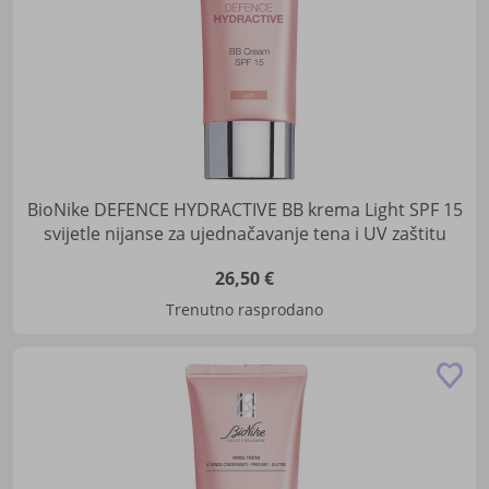
BioNike DEFENCE HYDRACTIVE BB krema Light SPF 15
svijetle nijanse za ujednačavanje tena i UV zaštitu
26,50 €
Trenutno rasprodano
Do
u
lis
žel