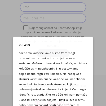
Dajem suglasnost da PharmaShop smije
spremiti moju email adresu u svrhu slanja
newslettera promotivnog i edukativnog sadržaja.
Razumijem da se mogu odjaviti u bilo kojem
Kolačići
trenutku.
Koristimo kolačiće kako bismo Vam mogli
PRIJAVA
prikazati web stranicu i razumjeti kako je
koristite. Možete prihvatiti sve kolačiće, odbiti sve
kolačiće osim neophodnih, ili u postavkama
pojedinačno regulirati kolačiće. Na našoj web
stranici koristimo nužne kolačiće koji neophodni
su za funkcioniranje web stranice i koji ne
© 2025. Sva prava zadržava Pharmatheka
pohranjuju nikakve informacije koje bi Vas mogle
consult d.o.o.
identificirati, statističke kolačiće koji nam pomažu
u analizi korisničkih posjeta i navika, sve u svrhu
poboljšavanja zanimljivosti naše stranice, te