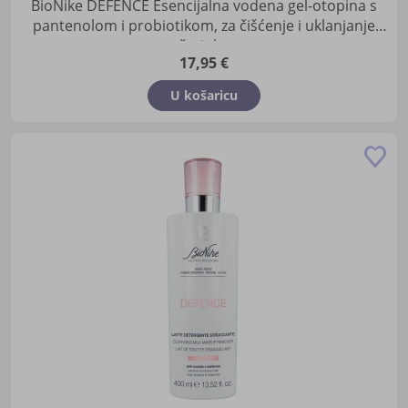
BioNike DEFENCE Esencijalna vodena gel-otopina s
pantenolom i probiotikom, za čišćenje i uklanjanje
šminke
17,95 €
U košaricu
Do
u
lis
žel