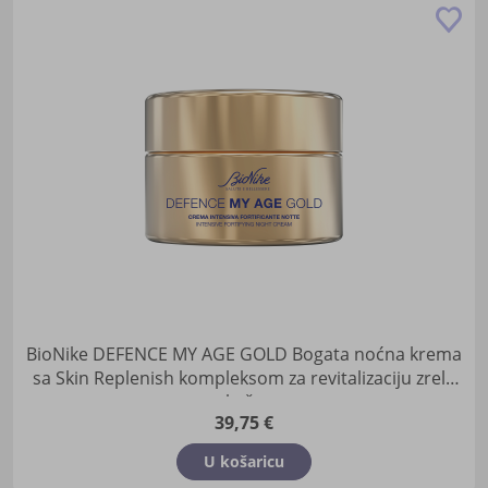
Do
u
lis
žel
BioNike DEFENCE MY AGE GOLD Bogata noćna krema
sa Skin Replenish kompleksom za revitalizaciju zrele
kože
39,75 €
U košaricu