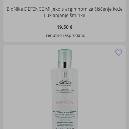
BioNike DEFENCE Mlijeko s argininom za čišćenje kože
i uklanjanje šminke
19,50 €
Trenutno rasprodano
Do
u
lis
žel