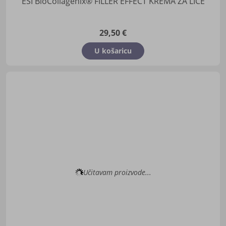
ESI BioCollagenix® FILLER EFFECT KREMA ZA LICE
29,50 €
U košaricu
Učitavam proizvode...