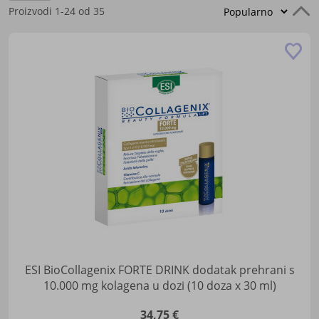
P
Proizvodi
1
-
24
od
35
s
Do
u
lis
žel
ESI BioCollagenix FORTE DRINK dodatak prehrani s
10.000 mg kolagena u dozi (10 doza x 30 ml)
34,75 €