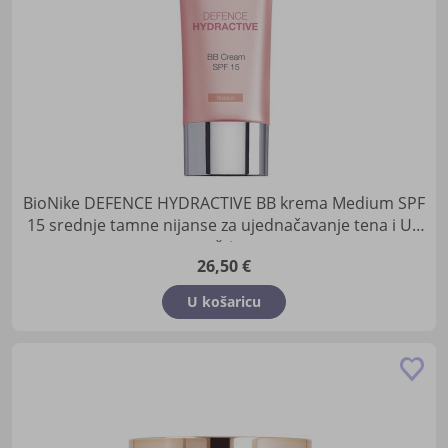
BioNike DEFENCE HYDRACTIVE BB krema Medium SPF
15 srednje tamne nijanse za ujednačavanje tena i UV
zaštitu
26,50 €
U košaricu
Do
u
lis
žel