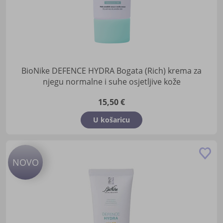
BioNike DEFENCE HYDRA Bogata (Rich) krema za
njegu normalne i suhe osjetljive kože
15,50 €
U košaricu
Do
NOVO
u
lis
žel