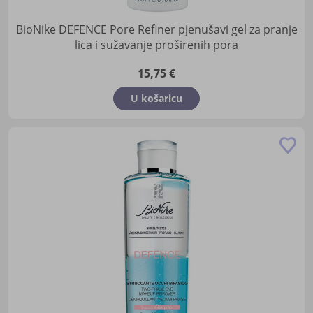
BioNike DEFENCE Pore Refiner pjenušavi gel za pranje
lica i sužavanje proširenih pora
15,75 €
U košaricu
Do
u
lis
žel