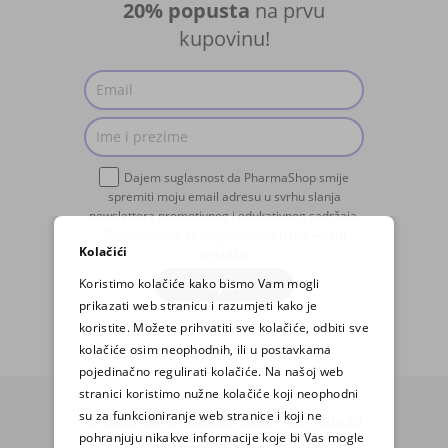
20% popusta
na prvu
kupovinu!
Dajem suglasnost da PharmaShop smije
spremiti moju email adresu u svrhu slanja
newslettera promotivnog i edukativnog sadržaja.
Razumijem da se mogu odjaviti u bilo kojem
Kolačići
trenutku.
Koristimo kolačiće kako bismo Vam mogli
PRIJAVA
prikazati web stranicu i razumjeti kako je
koristite. Možete prihvatiti sve kolačiće, odbiti sve
kolačiće osim neophodnih, ili u postavkama
pojedinačno regulirati kolačiće. Na našoj web
stranici koristimo nužne kolačiće koji neophodni
su za funkcioniranje web stranice i koji ne
© 2025. Sva prava zadržava Pharmatheka
pohranjuju nikakve informacije koje bi Vas mogle