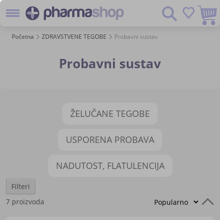
Preskoč
Pretraživanje
na
sadržaj
Početna
ZDRAVSTVENE TEGOBE
Probavni sustav
Probavni sustav
ŽELUČANE TEGOBE
USPORENA PROBAVA
NADUTOST, FLATULENCIJA
Filteri
P
7
proizvoda
s