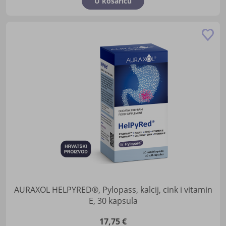
U košaricu
Do
u
lis
žel
AURAXOL HELPYRED®, Pylopass, kalcij, cink i vitamin
E, 30 kapsula
17,75 €