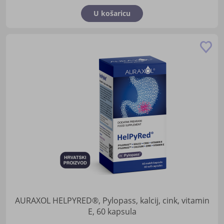
U košaricu
Do
u
lis
žel
AURAXOL HELPYRED®, Pylopass, kalcij, cink, vitamin
E, 60 kapsula