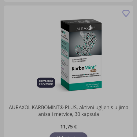
Do
u
lis
žel
AURAXOL KARBOMINT® PLUS, aktivni ugljen s uljima
anisa i metvice, 30 kapsula
11,75 €