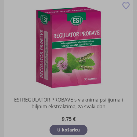
Do
u
lis
žel
ESI REGULATOR PROBAVE s vlaknima psilijuma i
biljnim ekstraktima, za svaki dan
9,75 €
U košaricu