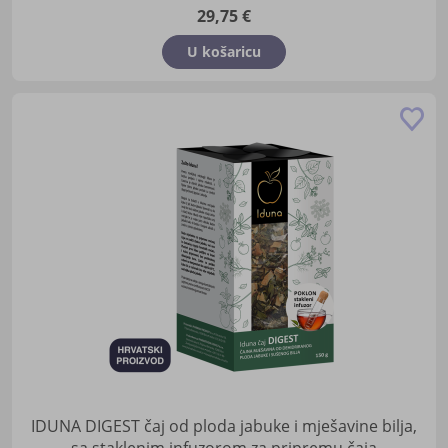
29,75 €
U košaricu
Do
u
lis
žel
IDUNA DIGEST čaj od ploda jabuke i mješavine bilja,