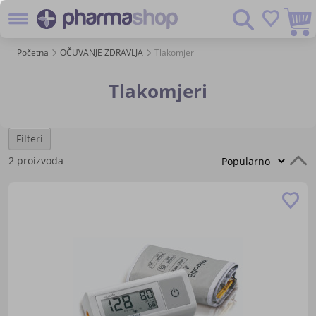
Preskoč
Pretraživanje
na
sadržaj
Početna
OČUVANJE ZDRAVLJA
Tlakomjeri
Tlakomjeri
Filteri
P
2
proizvoda
s
Do
u
lis
žel