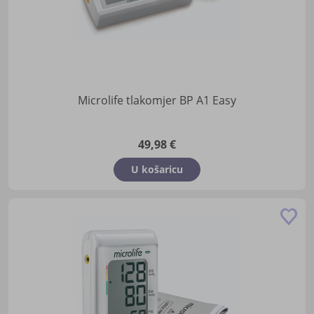
Microlife tlakomjer BP A1 Easy
49,98 €
U košaricu
Do
u
lis
žel