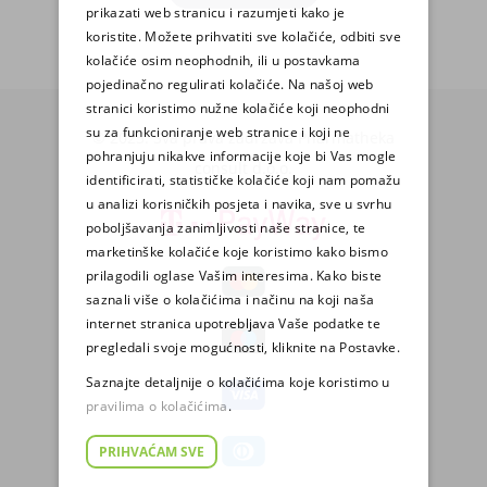
prikazati web stranicu i razumjeti kako je
koristite. Možete prihvatiti sve kolačiće, odbiti sve
kolačiće osim neophodnih, ili u postavkama
pojedinačno regulirati kolačiće. Na našoj web
stranici koristimo nužne kolačiće koji neophodni
su za funkcioniranje web stranice i koji ne
© 2025. Sva prava zadržava Pharmatheka
pohranjuju nikakve informacije koje bi Vas mogle
consult d.o.o.
identificirati, statističke kolačiće koji nam pomažu
u analizi korisničkih posjeta i navika, sve u svrhu
poboljšavanja zanimljivosti naše stranice, te
marketinške kolačiće koje koristimo kako bismo
prilagodili oglase Vašim interesima. Kako biste
saznali više o kolačićima i načinu na koji naša
internet stranica upotrebljava Vaše podatke te
pregledali svoje mogućnosti, kliknite na Postavke.
Saznajte detaljnije o kolačićima koje koristimo u
pravilima o kolačićima
.
PRIHVAĆAM SVE