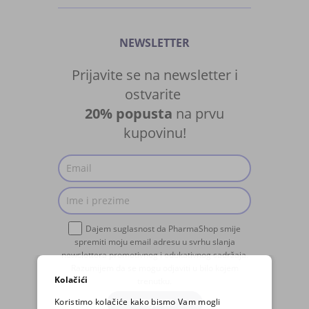
NEWSLETTER
Prijavite se na newsletter i
ostvarite
20% popusta
na prvu
kupovinu!
Dajem suglasnost da PharmaShop smije
spremiti moju email adresu u svrhu slanja
newslettera promotivnog i edukativnog sadržaja.
Razumijem da se mogu odjaviti u bilo kojem
Kolačići
trenutku.
Koristimo kolačiće kako bismo Vam mogli
PRIJAVA