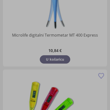
Microlife digitalni Termometar MT 400 Express
10,84 €
U košaricu
Do
u
lis
žel