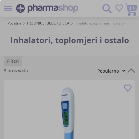
Preskoč
Pretraživanje
na
sadržaj
Početna
TRUDNICE, BEBE I DJECA
Inhalatori, toplomjeri i ostalo
Inhalatori, toplomjeri i ostalo
Filteri
P
3
proizvoda
s
Do
u
lis
žel