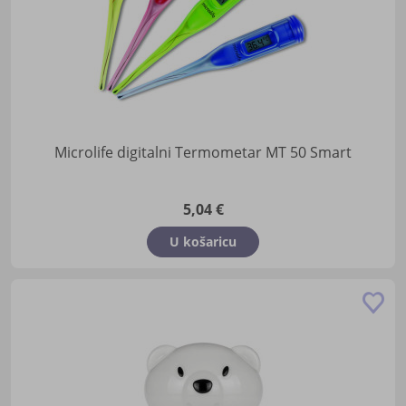
Microlife digitalni Termometar MT 50 Smart
5,04 €
U košaricu
Do
u
lis
žel