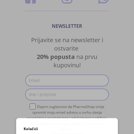
NEWSLETTER
Prijavite se na newsletter i
ostvarite
20% popusta
na prvu
kupovinu!
Dajem suglasnost da PharmaShop smije
spremiti moju email adresu u svrhu slanja
newslettera promotivnog i edukativnog sadržaja.
Razumijem da se mogu odjaviti u bilo kojem
Kolačići
trenutku.