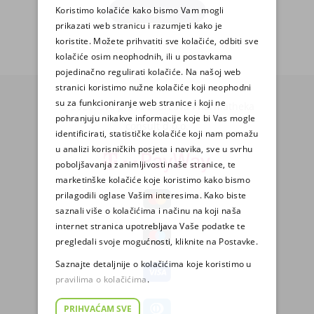
Koristimo kolačiće kako bismo Vam mogli
PRIJAVA
prikazati web stranicu i razumjeti kako je
koristite. Možete prihvatiti sve kolačiće, odbiti sve
kolačiće osim neophodnih, ili u postavkama
pojedinačno regulirati kolačiće. Na našoj web
stranici koristimo nužne kolačiće koji neophodni
su za funkcioniranje web stranice i koji ne
© 2025. Sva prava zadržava Pharmatheka
pohranjuju nikakve informacije koje bi Vas mogle
consult d.o.o.
identificirati, statističke kolačiće koji nam pomažu
u analizi korisničkih posjeta i navika, sve u svrhu
poboljšavanja zanimljivosti naše stranice, te
marketinške kolačiće koje koristimo kako bismo
prilagodili oglase Vašim interesima. Kako biste
saznali više o kolačićima i načinu na koji naša
internet stranica upotrebljava Vaše podatke te
pregledali svoje mogućnosti, kliknite na Postavke.
Saznajte detaljnije o kolačićima koje koristimo u
pravilima o kolačićima
.
PRIHVAĆAM SVE