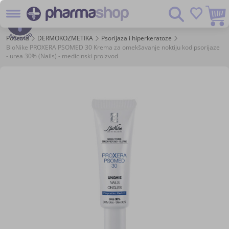
Preskoč
Pretraživanje
na
sadržaj
Početna
DERMOKOZMETIKA
Psorijaza i hiperkeratoze
BioNike PROXERA PSOMED 30 Krema za omekšavanje noktiju kod psorijaze
- urea 30% (Nails) - medicinski proizvod
Skip
to
the
end
of
the
images
gallery