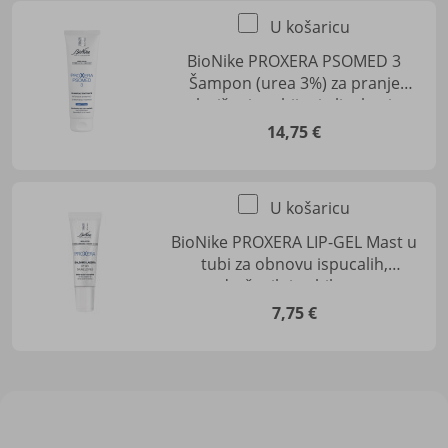
U košaricu
BioNike PROXERA PSOMED 3
Šampon (urea 3%) za pranje
vlasišta i suzbijanje ljuskanja
14,75 €
U košaricu
BioNike PROXERA LIP-GEL Mast u
tubi za obnovu ispucalih,
nadraženih i suhih usana
7,75 €