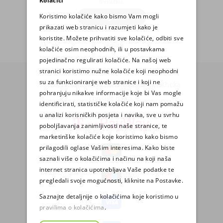
Kolačići
trenutku.
Koristimo kolačiće kako bismo Vam mogli
PRIJAVA
prikazati web stranicu i razumjeti kako je
koristite. Možete prihvatiti sve kolačiće, odbiti sve
kolačiće osim neophodnih, ili u postavkama
pojedinačno regulirati kolačiće. Na našoj web
stranici koristimo nužne kolačiće koji neophodni
su za funkcioniranje web stranice i koji ne
© 2025. Sva prava zadržava Pharmatheka
pohranjuju nikakve informacije koje bi Vas mogle
consult d.o.o.
identificirati, statističke kolačiće koji nam pomažu
u analizi korisničkih posjeta i navika, sve u svrhu
poboljšavanja zanimljivosti naše stranice, te
marketinške kolačiće koje koristimo kako bismo
prilagodili oglase Vašim interesima. Kako biste
saznali više o kolačićima i načinu na koji naša
internet stranica upotrebljava Vaše podatke te
pregledali svoje mogućnosti, kliknite na Postavke.
Saznajte detaljnije o kolačićima koje koristimo u
pravilima o kolačićima
.