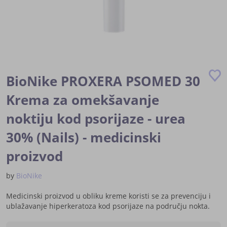
Skip
to
BioNike PROXERA PSOMED 30
the
beginning
Krema za omekšavanje
of
noktiju kod psorijaze - urea
the
images
30% (Nails) - medicinski
gallery
proizvod
by
BioNike
Medicinski proizvod u obliku kreme koristi se za prevenciju i
ublažavanje hiperkeratoza kod psorijaze na području nokta.