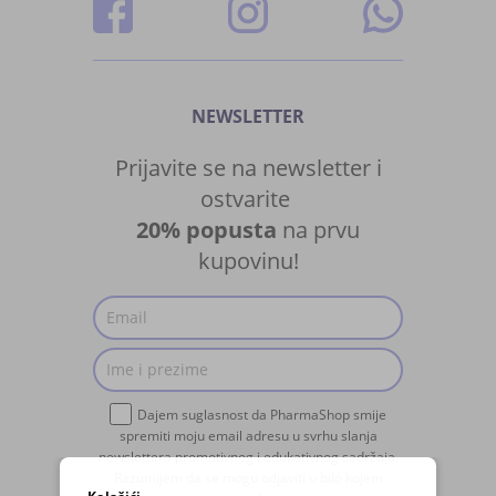
NEWSLETTER
Prijavite se na newsletter i
ostvarite
20% popusta
na prvu
kupovinu!
Dajem suglasnost da PharmaShop smije
spremiti moju email adresu u svrhu slanja
newslettera promotivnog i edukativnog sadržaja.
Razumijem da se mogu odjaviti u bilo kojem