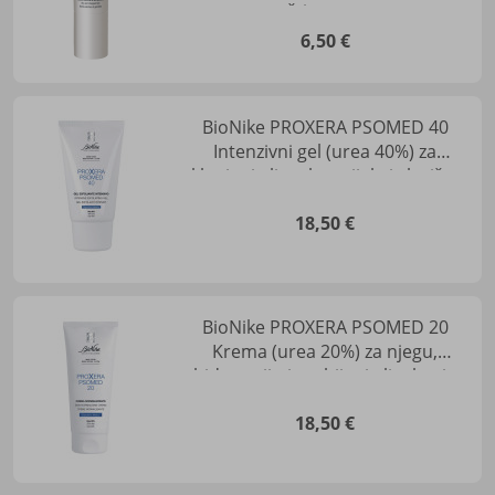
zaštitu usana
6,50 €
BioNike PROXERA PSOMED 40
Intenzivni gel (urea 40%) za
uklanjanje ljusaka s tijela i vlasišta -
medicinski proizvod
18,50 €
BioNike PROXERA PSOMED 20
Krema (urea 20%) za njegu,
hidrataciju i suzbijanje ljuskanja
kože - medicinski proizvod
18,50 €