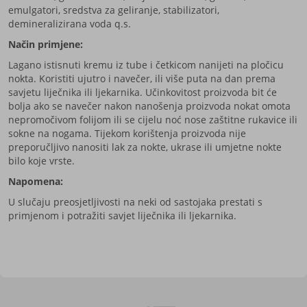
emulgatori, sredstva za geliranje, stabilizatori,
demineralizirana voda q.s.
Način primjene:
Lagano istisnuti kremu iz tube i četkicom nanijeti na pločicu
nokta. Koristiti ujutro i navečer, ili više puta na dan prema
savjetu liječnika ili ljekarnika. Učinkovitost proizvoda bit će
bolja ako se navečer nakon nanošenja proizvoda nokat omota
nepromočivom folijom ili se cijelu noć nose zaštitne rukavice ili
sokne na nogama. Tijekom korištenja proizvoda nije
p
reporučljivo nanositi lak za nokte, ukrase ili umjetne nokte
bilo koje vrste.
Napomena:
U slučaju preosjetljivosti na neki od sastojaka prestati s
primjenom i potražiti savjet liječnika ili ljekarnika.