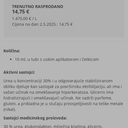
TRENUTNO RASPRODANO
14,75 €
1.475,00 € / L
Cijena na dan 2.5.2025.:
14,75 €
Količina:
10 ml, u tubi s uskim aplikatorom i četkicom
Aktivni sastojci:
Urea u koncentraciji 30% i u odgovarajuće stabiliziranom
obliku djeluje kao sastojak za površinsku eksfolijaciju, ali ima i
važan učinak na omekšavanje hiperkeratoza. Glicerin ima
hidratizirajući i omekšavajući učinak. Ne sadrži parfeme,
gluten, a prikladna je u slučaju preosjetljivosti na teške metale
(nikal).
Sastojci medicinskog proizvoda:
30 % urea, glukonolakton, mliječna kiselina, glicerin,