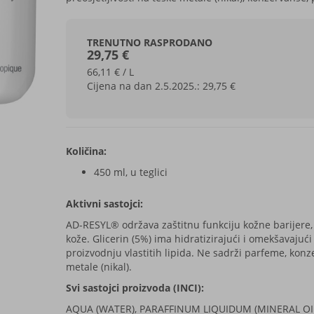
TRENUTNO RASPRODANO
29,75 €
66,11 € / L
Cijena na dan 2.5.2025.:
29,75 €
Količina:
450 ml, u teglici
Aktivni sastojci:
AD-RESYL® održava zaštitnu funkciju kožne barijere,
kože. Glicerin (5%) ima hidratizirajući i omekšavajući
proizvodnju vlastitih lipida. Ne sadrži parfeme, konze
metale (nikal).
Svi sastojci proizvoda (INCI):
AQUA (WATER), PARAFFINUM LIQUIDUM (MINERAL OI