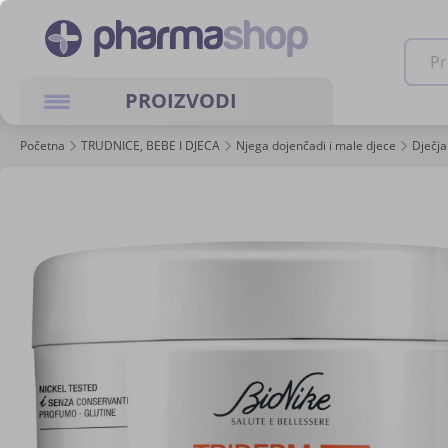
Pretra
PROIZVODI
Početna
TRUDNICE, BEBE I DJECA
Njega dojenčadi i male djece
Dječja
Skip
to
the
end
of
the
images
gallery