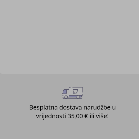
images
gallery
Besplatna dostava narudžbe u
vrijednosti 35,00 € ili više!