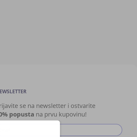
EWSLETTER
rijavite se na newsletter i ostvarite
0% popusta
na prvu kupovinu!