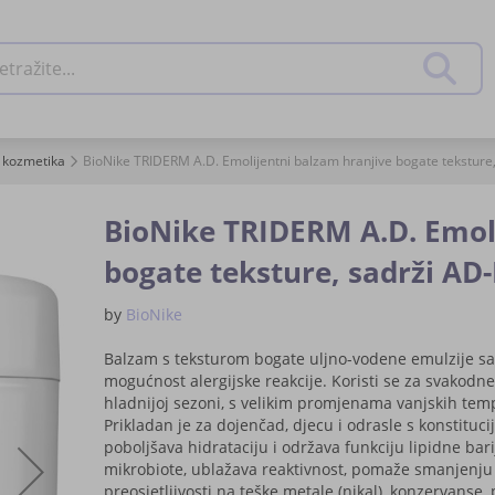
živanje
Pretraž
 kozmetika
BioNike TRIDERM A.D. Emolijentni balzam hranjive bogate teksture,
BioNike TRIDERM A.D. Emol
bogate teksture, sadrži AD-
by
BioNike
Balzam s teksturom bogate uljno-vodene emulzije sad
mogućnost alergijske reakcije. Koristi se za svakod
hladnijoj sezoni, s velikim promjenama vanjskih tem
Prikladan je za dojenčad, djecu i odrasle s konstitu
poboljšava hidrataciju i održava funkciju lipidne b
mikrobiote, ublažava reaktivnost, pomaže smanjenju s
preosjetljivosti na teške metale (nikal), konzervanse, 