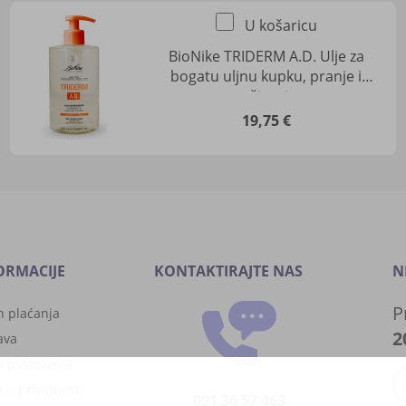
U košaricu
BioNike TRIDERM A.D. Ulje za
bogatu uljnu kupku, pranje i
tuširanje
19,75 €
ORMACIJE
KONTAKTIRAJTE NAS
N
P
n plaćanja
2
ava
i poslovanja
a o privatnosti
091 36 57 463