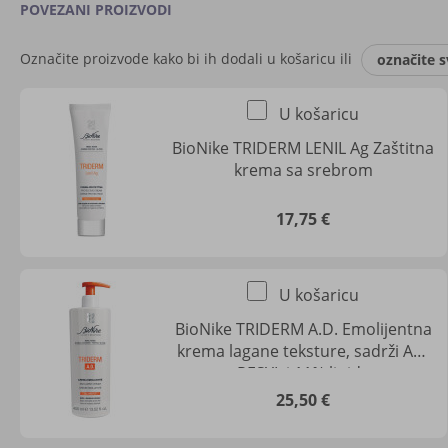
POVEZANI PROIZVODI
Označite proizvode kako bi ih dodali u košaricu ili
označite s
U košaricu
BioNike TRIDERM LENIL Ag Zaštitna
krema sa srebrom
17,75 €
U košaricu
BioNike TRIDERM A.D. Emolijentna
krema lagane teksture, sadrži AD-
RESYL i 11% lipida
25,50 €