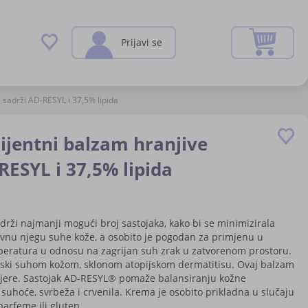
Preskoči
Moja k
Prijavi se
na
sadržaj
ivanje
 sadrži AD-RESYL i 37,5% lipida
ijentni balzam hranjive
RESYL i 37,5% lipida
rži najmanji mogući broj sastojaka, kako bi se minimizirala
nevnu njegu suhe kože, a osobito je pogodan za primjenu u
peratura u odnosu na zagrijan suh zrak u zatvorenom prostoru.
cijski suhom kožom, sklonom atopijskom dermatitisu. Ovaj balzam
arijere. Sastojak AD-RESYL® pomaže balansiranju kožne
uhoće, svrbeža i crvenila. Krema je osobito prikladna u slučaju
parfeme ili gluten.