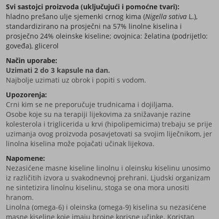
Svi sastojci proizvoda (uključujući i pomoćne tvari):
hladno prešano ulje sjemenki crnog kima (
Nigella sativa
L.),
standardizirano na prosječni na 57% linolne kiselina i
prosječno 24% oleinske kiseline; ovojnica: želatina (podrijetlo:
goveđa), glicerol
Način uporabe:
Uzimati 2 do 3 kapsule na dan.
Najbolje uzimati uz obrok i popiti s vodom.
Upozorenja:
Crni kim se ne preporučuje trudnicama i dojiljama.
Osobe koje su na terapiji lijekovima za snižavanje razine
kolesterola i triglicerida u krvi (hipolipemicima) trebaju se prije
uzimanja ovog proizvoda posavjetovati sa svojim liječnikom, jer
linolna kiselina može pojačati učinak lijekova.
Napomene:
Nezasićene masne kiseline linolnu i oleinsku kiselinu unosimo
iz različitih izvora u svakodnevnoj prehrani. Ljudski organizam
ne sintetizira linolnu kiselinu, stoga se ona mora unositi
hranom.
Linolna (omega-6) i oleinska (omega-9) kiselina su nezasićene
masne kiseline koje imaju brojne korisne učinke. Koristan