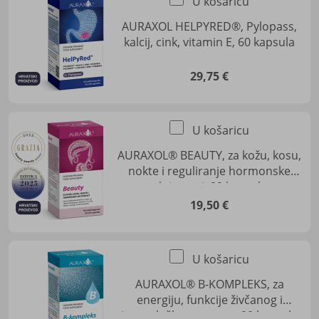
U košaricu
AURAXOL HELPYRED®, Pylopass,
kalcij, cink, vitamin E, 60 kapsula
29,75 €
U košaricu
AURAXOL® BEAUTY, za kožu, kosu,
nokte i reguliranje hormonske
aktivnosti, 90 kapsula
19,50 €
U košaricu
AURAXOL® B-KOMPLEKS, za
energiju, funkcije živčanog i
imunološkog sustava, 90 kapsula