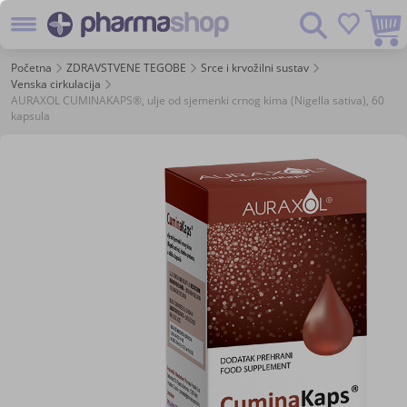
Preskoč
Pretraživanje
na
sadržaj
Početna
ZDRAVSTVENE TEGOBE
Srce i krvožilni sustav
Venska cirkulacija
AURAXOL CUMINAKAPS®, ulje od sjemenki crnog kima (Nigella sativa), 60
kapsula
Skip
to
the
end
of
the
images
gallery