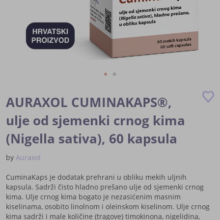
Skip
to
AURAXOL CUMINAKAPS®,
the
beginning
ulje od sjemenki crnog kima
of
(Nigella sativa), 60 kapsula
the
images
gallery
by
Auraxol
CuminaKaps je dodatak prehrani u obliku mekih uljnih
kapsula. Sadrži čisto hladno prešano ulje od sjemenki crnog
kima. Ulje crnog kima bogato je nezasićenim masnim
kiselinama, osobito linolnom i oleinskom kiselinom. Ulje crnog
kima sadrži i male količine (tragove) timokinona, nigelidina,