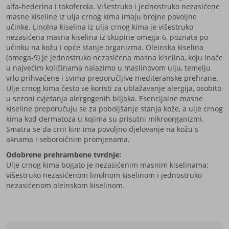
alfa-hederina i tokoferola. Višestruko i jednostruko nezasićene
masne kiseline iz ulja crnog kima imaju brojne povoljne
učinke. Linolna kiselina iz ulja crnog kima je višestruko
nezasićena masna kiselina iz skupine omega-6, poznata po
učinku na kožu i opće stanje organizma. Oleinska kiselina
(omega-9) je jednostruko nezasićena masna kiselina, koju inače
u najvećim količinama nalazimo u maslinovom ulju, temelju
vrlo prihvaćene i svima preporučljive mediteranske prehrane.
Ulje crnog kima često se koristi za ublažavanje alergija, osobito
u sezoni cvjetanja alergogenih biljaka. Esencijalne masne
kiseline preporučuju se za poboljšanje stanja kože, a ulje crnog
kima kod dermatoza u kojima su prisutni mikroorganizmi.
Smatra se da crni kim ima povoljno djelovanje na kožu s
aknama i seboroičnim promjenama.
Odobrene prehrambene tvrdnje:
Ulje crnog kima bogato je nezasićenim masnim kiselinama:
višestruko nezasićenom linolnom kiselinom i jednostruko
nezasićenom oleinskom kiselinom.