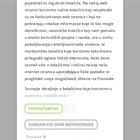
pojedinačno regulirati kolačiće. Na našoj web
stranici koristimo nužne kolačiće koji neophodni
su za funkcioniranje web stranice i koji ne
© 2025. Sva prava zadržava Pharmatheka
pohranjuju nikakve informacije koje bi Vas mogle
consult d.o.o.
identificirati, statističke kolačiće koji nam pomažu
u analizi korisničkih posjeta i navika, sve u svrhu
poboljšavanja zanimljivosti naše stranice, te
marketinške kolačiće koje koristimo kako bismo
prilagodili oglase Vašim interesima. Kako biste
saznali više o kolačićima i načinu na koji naša
internet stranica upotrebljava Vaše podatke te
pregledali svoje mogućnosti, kliknite na Postavke.
Saznajte detaljnije o kolačićima koje koristimo u
pravilima o kolačićima
.
PRIHVAĆAM SVE
ODBIJAM SVE OSIM NEOPHODNOG
Postavke ☸