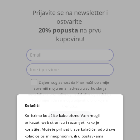
Prijavite se na newsletter i
ostvarite
20% popusta
na prvu
kupovinu!
Dajem suglasnost da PharmaShop smije
spremiti moju email adresu u svrhu slanja
newslettera promotivnog i edukativnog sadržaja.
Razumijem da se mogu odjaviti u bilo kojem
Kolačići
trenutku.
Koristimo kolačiće kako bismo Vam mogli
PRIJAVA
prikazati web stranicu i razumjeti kako je
koristite. Možete prihvatiti sve kolačiće, odbiti sve
kolačiće osim neophodnih, ili u postavkama