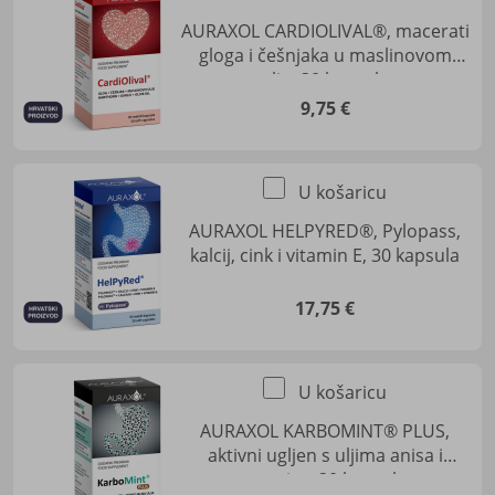
AURAXOL CARDIOLIVAL®, macerati
gloga i češnjaka u maslinovom
ulju, 30 kapsula
9,75 €
U košaricu
AURAXOL HELPYRED®, Pylopass,
kalcij, cink i vitamin E, 30 kapsula
17,75 €
U košaricu
AURAXOL KARBOMINT® PLUS,
aktivni ugljen s uljima anisa i
metvice, 30 kapsula