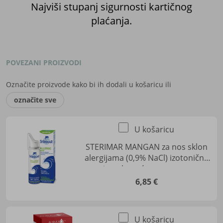
Najviši stupanj sigurnosti kartičnog
plaćanja.
POVEZANI PROIZVODI
Označite proizvode kako bi ih dodali u košaricu ili
označite sve
U košaricu
STERIMAR MANGAN za nos sklon
alergijama (0,9% NaCl) izotonična
otopina obogaćena manganom -
medicinski proizvod, 50 ml
6,85 €
U košaricu