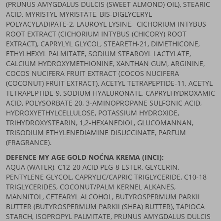
(PRUNUS AMYGDALUS DULCIS (SWEET ALMOND) OIL), STEARIC
ACID, MYRISTYL MYRISTATE, BIS-DIGLYCERYL
POLYACYLADIPATE-2, LAUROYL LYSINE, CICHORIUM INTYBUS
ROOT EXTRACT (CICHORIUM INTYBUS (CHICORY) ROOT
EXTRACT), CAPRYLYL GLYCOL, STEARETH-21, DIMETHICONE,
ETHYLHEXYL PALMITATE, SODIUM STEAROYL LACTYLATE,
CALCIUM HYDROXYMETHIONINE, XANTHAN GUM, ARGININE,
COCOS NUCIFERA FRUIT EXTRACT (COCOS NUCIFERA
(COCONUT) FRUIT EXTRACT), ACETYL TETRAPEPTIDE-11, ACETYL
TETRAPEPTIDE-9, SODIUM HYALURONATE, CAPRYLHYDROXAMIC
ACID, POLYSORBATE 20, 3-AMINOPROPANE SULFONIC ACID,
HYDROXYETHYLCELLULOSE, POTASSIUM HYDROXIDE,
TRIHYDROXYSTEARIN, 1,2-HEXANEDIOL, GLUCOMANNAN,
TRISODIUM ETHYLENEDIAMINE DISUCCINATE, PARFUM
(FRAGRANCE).
DEFENCE MY AGE GOLD NOĆNA KREMA (INCI):
AQUA (WATER), C12-20 ACID PEG-8 ESTER, GLYCERIN,
PENTYLENE GLYCOL, CAPRYLIC/CAPRIC TRIGLYCERIDE, C10-18
TRIGLYCERIDES, COCONUT/PALM KERNEL ALKANES,
MANNITOL, CETEARYL ALCOHOL, BUTYROSPERMUM PARKII
BUTTER (BUTYROSPERMUM PARKII (SHEA) BUTTER), TAPIOCA
STARCH, ISOPROPYL PALMITATE, PRUNUS AMYGDALUS DULCIS