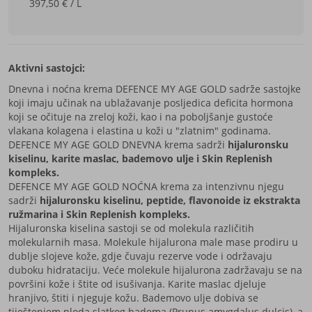
397,50 € / L
Aktivni sastojci:
Dnevna i noćna krema DEFENCE MY AGE GOLD sadrže sastojke
koji imaju učinak na ublažavanje posljedica deficita hormona
koji se očituje na zreloj koži, kao i na poboljšanje gustoće
vlakana kolagena i elastina u koži u "zlatnim" godinama.
DEFENCE MY AGE GOLD DNEVNA krema sadrži
hijaluronsku
kiselinu, karite maslac, bademovo ulje i Skin Replenish
kompleks.
DEFENCE MY AGE GOLD NOĆNA krema za intenzivnu njegu
sadrži
hijaluronsku kiselinu, peptide, flavonoide iz ekstrakta
ružmarina i Skin Replenish kompleks.
Hijaluronska kiselina sastoji se od molekula različitih
molekularnih masa. Molekule hijalurona male mase prodiru u
dublje slojeve kože, gdje čuvaju rezerve vode i održavaju
duboku hidrataciju. Veće molekule hijalurona zadržavaju se na
površini kože i štite od isušivanja. Karite maslac djeluje
hranjivo, štiti i njeguje kožu. Bademovo ulje dobiva se
tiještenjem ploda slatkog badema (Prunus amygdalus dulcis), a