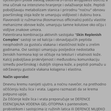
ima učinak na intenzivno hranjenje i ovlaživanje kože. Peptidi
poboljšavaju metabolizam stanica i prirodnu "noćnu" obnovu
površinskog sloja kože te umanjuju vidljivost i dubinu bora.
Flavonoidi iz ružmarina (Rosmarinus officinalis) potiču vlastite
mehanizme obnove kože, umanjuju tamne kolutove oko očiju i
vidljive znakove umora.
Patentirana kombinacija aktivnih sastojaka "
Skin Replenish
Complex
" sastoji se od kalcija i obnavljajućih peptida
neophodnih za gustoću vlakana i elastičnost kože u zrelim
godinama. Ovi sastojci umanjuju posljedice nedostatka
ženskih hormona koji se očituje na teksturi i vitalnosti kože.
Kalcij poboljšava prokrvljenost i međusobnu komunikaciju
između površinskog i dubljih slojeva kože, a peptidi pomažu u
održavanju gustoće vlakana kolagena i elastina.
Način uporabe:
Dnevnu kremu nanijeti ujutro, a noćnu navečer, na prethodno
očišćenju kožu lica i vrata. Lagano razmazati da se krema
potpuno upije.
Za čišćenje kože lica i vrata preporučuje se DEFENCE
ESENCIJALNA VODENA GEL-OTOPINA s pantenolom,
probiotikom i sastojcima iz ružinih latica ili DEFENCE MLIJEKO