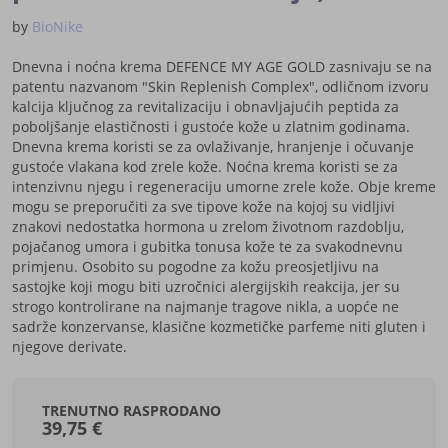
by
BioNike
Dnevna i noćna krema DEFENCE MY AGE GOLD zasnivaju se na
patentu nazvanom "Skin Replenish Complex", odličnom izvoru
kalcija ključnog za revitalizaciju i obnavljajućih peptida za
poboljšanje elastičnosti i gustoće kože u zlatnim godinama.
Dnevna krema koristi se za ovlaživanje, hranjenje i očuvanje
gustoće vlakana kod zrele kože. Noćna krema koristi se za
intenzivnu njegu i regeneraciju umorne zrele kože. Obje kreme
mogu se preporučiti za sve tipove kože na kojoj su vidljivi
znakovi nedostatka hormona u zrelom životnom razdoblju,
pojačanog umora i gubitka tonusa kože te za svakodnevnu
primjenu. Osobito su pogodne za kožu preosjetljivu na
sastojke koji mogu biti uzročnici alergijskih reakcija, jer su
strogo kontrolirane na najmanje tragove nikla, a uopće ne
sadrže konzervanse, klasične kozmetičke parfeme niti gluten i
njegove derivate.
TRENUTNO RASPRODANO
39,75 €