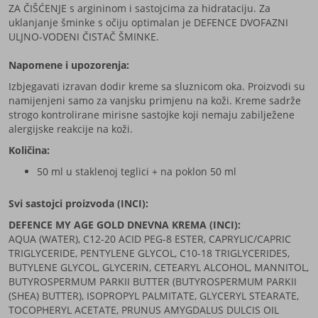
ZA ČIŠĆENJE s argininom i sastojcima za hidrataciju. Za
uklanjanje šminke s očiju optimalan je DEFENCE DVOFAZNI
ULJNO-VODENI ČISTAČ ŠMINKE.
Napomene i upozorenja:
Izbjegavati izravan dodir kreme sa sluznicom oka. Proizvodi su
namijenjeni samo za vanjsku primjenu na koži. Kreme sadrže
strogo kontrolirane mirisne sastojke koji nemaju zabilježene
alergijske reakcije na koži.
Količina:
50 ml u staklenoj teglici + na poklon 50 ml
Svi sastojci proizvoda (INCI):
DEFENCE MY AGE GOLD DNEVNA KREMA (INCI):
AQUA (WATER), C12-20 ACID PEG-8 ESTER, CAPRYLIC/CAPRIC
TRIGLYCERIDE, PENTYLENE GLYCOL, C10-18 TRIGLYCERIDES,
BUTYLENE GLYCOL, GLYCERIN, CETEARYL ALCOHOL, MANNITOL,
BUTYROSPERMUM PARKII BUTTER (BUTYROSPERMUM PARKII
(SHEA) BUTTER), ISOPROPYL PALMITATE, GLYCERYL STEARATE,
TOCOPHERYL ACETATE, PRUNUS AMYGDALUS DULCIS OIL