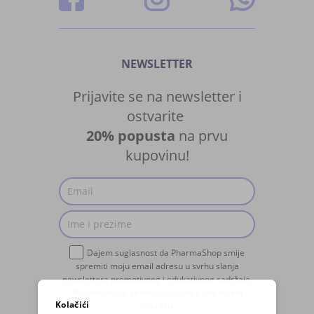
NEWSLETTER
Prijavite se na newsletter i
ostvarite
20% popusta
na prvu
kupovinu!
Dajem suglasnost da PharmaShop smije
spremiti moju email adresu u svrhu slanja
newslettera promotivnog i edukativnog sadržaja.
Razumijem da se mogu odjaviti u bilo kojem
Kolačići
trenutku.