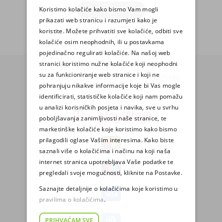
Koristimo kolačiće kako bismo Vam mogli
PRIJAVA
prikazati web stranicu i razumjeti kako je
koristite. Možete prihvatiti sve kolačiće, odbiti sve
kolačiće osim neophodnih, ili u postavkama
pojedinačno regulirati kolačiće. Na našoj web
stranici koristimo nužne kolačiće koji neophodni
su za funkcioniranje web stranice i koji ne
© 2025. Sva prava zadržava Pharmatheka
pohranjuju nikakve informacije koje bi Vas mogle
consult d.o.o.
identificirati, statističke kolačiće koji nam pomažu
u analizi korisničkih posjeta i navika, sve u svrhu
poboljšavanja zanimljivosti naše stranice, te
marketinške kolačiće koje koristimo kako bismo
prilagodili oglase Vašim interesima. Kako biste
saznali više o kolačićima i načinu na koji naša
internet stranica upotrebljava Vaše podatke te
pregledali svoje mogućnosti, kliknite na Postavke.
Saznajte detaljnije o kolačićima koje koristimo u
pravilima o kolačićima
.
PRIHVAĆAM SVE