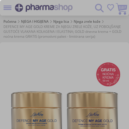
Preskoč
Pretraživanje
na
sadržaj
Početna
NJEGA I HIGIJENA
Njega lica
Njega zrele kože
DEFENCE MY AGE GOLD KREME ZA NJEGU ZRELE KOŽE, UZ POBOLJŠANJE
GUSTOĆE VLAKANA KOLAGENA I ELASTINA; GOLD dnevna krema + GOLD
noćna krema GRATIS (promotivni paket - limitirana serija)
Skip
to
the
end
of
the
images
gallery