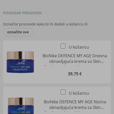
POVEZANI PROIZVODI
Označite proizvode kako bi ih dodali u košaricu ili
označite sve
U košaricu
BioNike DEFENCE MY AGE Dnevna
obnavljajuća krema sa Skin
Resiliency kompleksom za njegu
zrele kože
39,75 €
U košaricu
BioNike DEFENCE MY AGE Noćna
obnavljajuća krema sa Skin
Resiliency kompleksom za njegu