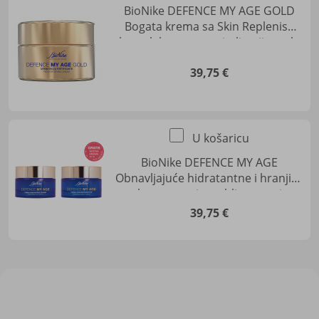
BioNike DEFENCE MY AGE GOLD
Bogata krema sa Skin Replenish
kompleksom za revitalizaciju zrele
kože
39,75 €
U košaricu
BioNike DEFENCE MY AGE
Obnavljajuće hidratantne i hranjive
kreme za njegu, blistavost i
elastičnost kože; MY AGE dnevna
39,75 €
krema + MY AGE noćna krema
GRATIS (promotivni paket -
limitirana serija)