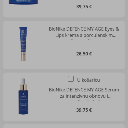
zrele kože
39,75 €
BioNike DEFENCE MY AGE Eyes &
Lips krema s porculanskim
masažnim aplikatorom
26,50 €
U košaricu
BioNike DEFENCE MY AGE Serum
za intenzivnu obnovu i
revitalizaciju kože
39,75 €