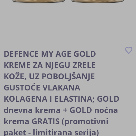
Skip
to
DEFENCE MY AGE GOLD
the
beginning
KREME ZA NJEGU ZRELE
of
KOŽE, UZ POBOLJŠANJE
the
images
GUSTOĆE VLAKANA
gallery
KOLAGENA I ELASTINA; GOLD
dnevna krema + GOLD noćna
krema GRATIS (promotivni
paket - limitirana serija)