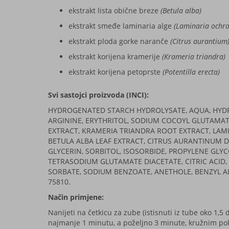
ekstrakt lista obične breze
(Betula alba)
ekstrakt smeđe laminaria alge
(Laminaria ochro
ekstrakt ploda gorke naranče
(Citrus aurantium
ekstrakt korijena kramerije
(Krameria triandra)
ekstrakt korijena petoprste
(Potentilla erecta)
Svi sastojci proizvoda (INCI):
HYDROGENATED STARCH HYDROLYSATE, AQUA, HYDRAT
ARGININE, ERYTHRITOL, SODIUM COCOYL GLUTAMAT
EXTRACT, KRAMERIA TRIANDRA ROOT EXTRACT, LAM
BETULA ALBA LEAF EXTRACT, CITRUS AURANTINUM DU
GLYCERIN, SORBITOL, ISOSORBIDE, PROPYLENE GLYC
TETRASODIUM GLUTAMATE DIACETATE, CITRIC ACID
SORBATE, SODIUM BENZOATE, ANETHOLE, BENZYL AL
75810.
Način primjene:
Nanijeti na četkicu za zube (istisnuti iz tube oko 1,5 
najmanje 1 minutu, a poželjno 3 minute, kružnim pok