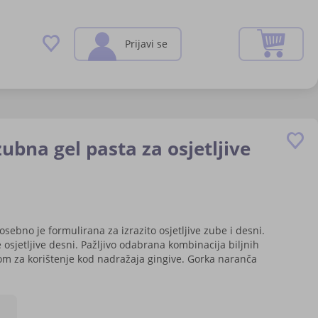
Preskoči
Moja k
Prijavi se
na
sadržaj
ivanje
bna gel pasta za osjetljive
sebno je formulirana za izrazito osjetljive zube i desni.
 osjetljive desni. Pažljivo odabrana kombinacija biljnih
nom za korištenje kod nadražaja gingive. Gorka naranča