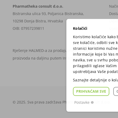
Pharmatheka consult d.o.o.
Nači
Bistranska ulica 93, Poljanica Bistranska,
Dost
10298 Donja Bistra, Hrvatska
Uvjet
Kolačići
OIB: 07957239811
Izjav
Sigu
Koristimo kolačiće kako 
sve kolačiće, odbiti sve
News
stranici koristimo nužne
Rješenje HALMED-a za prodaju medicinskih
informacije koje bi Vas m
proizvoda na daljinu putem Interneta
navika, sve u svrhu pobo
prilagodili oglase Vašim 
upotrebljava Vaše podatk
Saznajte detaljnije o ko
PRIHVAĆAM SVE
© 2025. Sva prava zadržava Pharmatheka consult d.o.o.
Postavke ☸