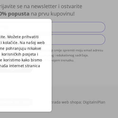
rijavite se na newsletter i ostvarite
0% popusta
na prvu kupovinu!
ite. Možete prihvatiti
ti kolačiće. Na našoj web
i ne pohranjuju nikakve
Dajem suglasnost da PharmaShop smije spremiti moju email adresu
 korisničkih posjeta i
svrhu slanja newslettera promotivnog i edukativnog sadržaja.
je koristimo kako bismo
zumijem da se mogu odjaviti u bilo kojem trenutku.
 naša internet stranica
PRIJAVA
Izrada web shopa:
DigitalniPlan