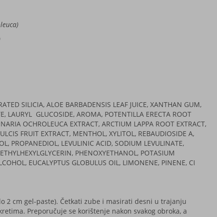
leuca)
)
ED SILICIA, ALOE BARBADENSIS LEAF JUICE, XANTHAN GUM,
E, LAURYL
GLUCOSIDE, AROMA, POTENTILLA ERECTA ROOT
INARIA OCHROLEUCA EXTRACT, ARCTIUM LAPPA ROOT EXTRACT,
LCIS FRUIT EXTRACT, MENTHOL, XYLITOL, REBAUDIOSIDE A,
OL, PROPANEDIOL, LEVULINIC ACID, SODIUM LEVULINATE,
, ETHYLHEXYLGLYCERIN, PHENOXYETHANOL, POTASIUM
COHOL, EUCALYPTUS GLOBULUS OIL, LIMONENE, PINENE, CI
do 2 cm gel-paste). Četkati zube i masirati desni u trajanju
retima. Preporučuje se korištenje nakon svakog obroka, a