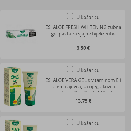
U košaricu
ESI ALOE FRESH WHITENING zubna
gel pasta za sjajne bijele zube
6,50 €
U košaricu
ESI ALOE VERA GEL s vitaminom E i
uljem čajevca, za njegu kože i
antiseptički učinak, 200 ml
13,75 €
U košaricu