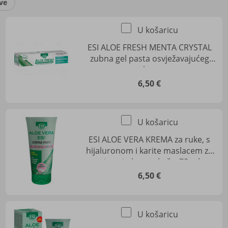
ve
U košaricu
ESI ALOE FRESH MENTA CRYSTAL
zubna gel pasta osvježavajućeg
okusa
6,50 €
U košaricu
ESI ALOE VERA KREMA za ruke, s
hijaluronom i karite maslacem za
njegu i obnovu kože, 75 ml
6,50 €
U košaricu