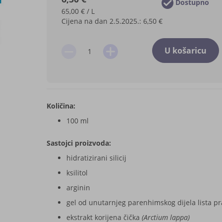
Dostupno
65,00 € / L
Cijena na dan 2.5.2025.:
6,50 €
U košaricu
Količina:
100 ml
Sastojci proizvoda:
hidratizirani silicij
ksilitol
arginin
gel od unutarnjeg parenhimskog dijela lista pr
ekstrakt korijena čička
(Arctium lappa)