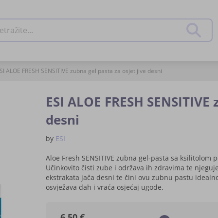
živanje
Pretraž
SI ALOE FRESH SENSITIVE zubna gel pasta za osjetljive desni
ESI ALOE FRESH SENSITIVE zu
desni
by
ESI
Aloe Fresh SENSITIVE zubna gel-pasta sa ksilitolom po
Učinkovito čisti zube i održava ih zdravima te njeguje
ekstrakata jača desni te čini ovu zubnu pastu ideal
osvježava dah i vraća osjećaj ugode.
6,50 €