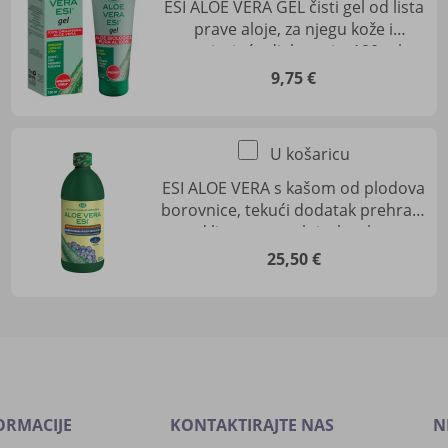
ESI ALOE VERA GEL čisti gel od lista
prave aloje, za njegu kože i
umirujuće djelovanje, 100 ml
9,75 €
U košaricu
ESI ALOE VERA s kašom od plodova
borovnice, tekući dodatak prehrani
od lista prave aloje, bez kore
25,50 €
ORMACIJE
KONTAKTIRAJTE NAS
N