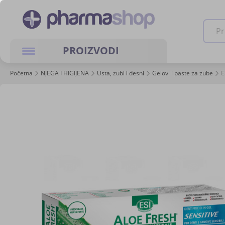
Pretra
PROIZVODI
Početna
NJEGA I HIGIJENA
Usta, zubi i desni
Gelovi i paste za zube
E
Skip
to
the
end
of
the
images
gallery