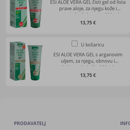
ESI ALOE VERA GEL čisti gel od lista
prave aloje, za njegu kože i
umirujuće djelovanje, 200 ml
13,75 €
U košaricu
ESI ALOE VERA GEL s arganovim
uljem, za njegu, obnovu i
hidrataciju kože, 200 ml
13,75 €
PRODAVATELJ
INF