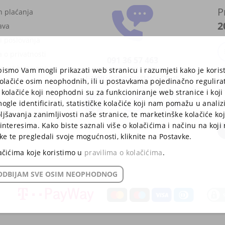
P
n plaćanja
2
ava
i poslovanja
a o privatnosti
091 36 57 463
rnost kupovine
bismo Vam mogli prikazati web stranicu i razumjeti kako je korist
RADNIM DANOM OD 8-15 H
E-MAIL:
INFO@PHARMASHOP.HR
 kolačiće osim neophodnih, ili u postavkama pojedinačno regulira
letter
 kolačiće koji neophodni su za funkcioniranje web stranice i koj
ogle identificirati, statističke kolačiće koji nam pomažu u analizi
u 
ljšavanja zanimljivosti naše stranice, te marketinške kolačiće ko
Ra
interesima. Kako biste saznali više o kolačićima i načinu na koji
e te pregledali svoje mogućnosti, kliknite na Postavke.
lačićima koje koristimo u
pravilima o kolačićima
.
ODBIJAM SVE OSIM NEOPHODNOG