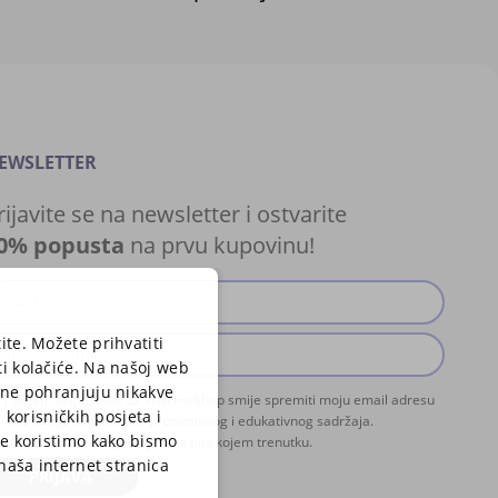
EWSLETTER
rijavite se na newsletter i ostvarite
0% popusta
na prvu kupovinu!
ite. Možete prihvatiti
ti kolačiće. Na našoj web
i ne pohranjuju nikakve
Dajem suglasnost da PharmaShop smije spremiti moju email adresu
 korisničkih posjeta i
svrhu slanja newslettera promotivnog i edukativnog sadržaja.
je koristimo kako bismo
zumijem da se mogu odjaviti u bilo kojem trenutku.
 naša internet stranica
PRIJAVA