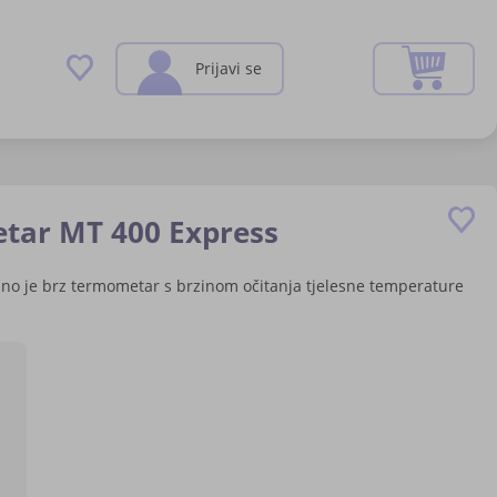
Preskoči
Moja k
Prijavi se
na
sadržaj
ivanje
etar MT 400 Express
mno je brz termometar s brzinom očitanja tjelesne temperature