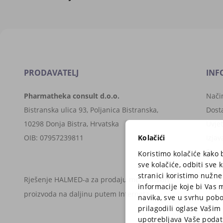
PRODAVATELJ
INF
Pharmatheka consult d.o.o.
Nači
Bistranska ulica 93, Poljanica Bistranska,
Dost
10298 Donja Bistra, Hrvatska
Uvjet
Kolačići
OIB: 07957239811
Izjav
Sigu
Koristimo kolačiće kako 
sve kolačiće, odbiti sve
News
stranici koristimo nužne
Rješenje HALMED-a za prodaju medicinskih
informacije koje bi Vas m
proizvoda na daljinu putem Interneta
navika, sve u svrhu pobo
prilagodili oglase Vašim 
upotrebljava Vaše podatk