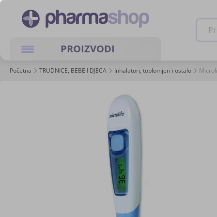
Pretra
PROIZVODI
Početna
TRUDNICE, BEBE I DJECA
Inhalatori, toplomjeri i ostalo
Microl
Skip
to
the
end
of
the
images
gallery