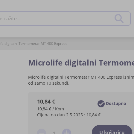
živanje
Pretraž
ife digitalni Termometar MT 400 Express
Microlife digitalni Termom
Microlife digitalni Termometar MT 400 Express izni
od samo 10 sekundi.
10,84 €
Dostupno
10,84 € / Kom
Cijena na dan 2.5.2025.:
10,84 €
U košaricu