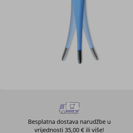
Skip
to
the
beginning
of
the
images
gallery
Besplatna dostava narudžbe u
vrijednosti 35,00 € ili više!