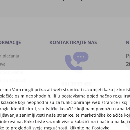
ORMACIJE
KONTAKTIRAJTE NAS
N
P
n plaćanja
2
ava
i poslovanja
a o privatnosti
091 36 57 463
rnost kupovine
bismo Vam mogli prikazati web stranicu i razumjeti kako je korist
RADNIM DANOM OD 8-15 H
E-MAIL:
INFO@PHARMASHOP.HR
 kolačiće osim neophodnih, ili u postavkama pojedinačno regulira
letter
 kolačiće koji neophodni su za funkcioniranje web stranice i koj
ogle identificirati, statističke kolačiće koji nam pomažu u analizi
u 
ljšavanja zanimljivosti naše stranice, te marketinške kolačiće ko
Ra
interesima. Kako biste saznali više o kolačićima i načinu na koji
e te pregledali svoje mogućnosti, kliknite na Postavke.