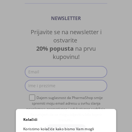
NEWSLETTER
Prijavite se na newsletter i
ostvarite
20% popusta
na prvu
kupovinu!
Dajem suglasnost da PharmaShop smije
spremiti moju email adresu u svrhu slanja
newslettera promotivnog i edukativnog sadržaja.
Razumijem da se mogu odjaviti u bilo kojem
Kolačići
trenutku.
Koristimo kolačiće kako bismo Vam mogli
PRIJAVA