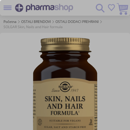
Preskoč
Pretraživanje
na
sadržaj
Početna
OSTALI BRENDOVI
OSTALI DODACI PREHRANI
SOLGAR Skin, Nails and Hair formula
Skip
to
the
end
of
the
images
gallery