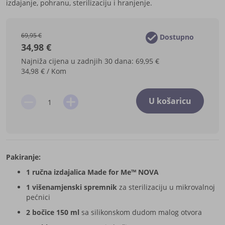
izdajanje, pohranu, sterilizaciju i hranjenje.
69,95 €
Dostupno
34,98 €
Najniža cijena u zadnjih 30 dana: 69,95 €
34,98 € / Kom
U košaricu
Pakiranje:
1 ručna izdajalica Made for Me™ NOVA
1 višenamjenski spremnik
za sterilizaciju u mikrovalnoj
pećnici
2 bočice 150 ml
sa silikonskom dudom malog otvora