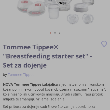
Skip
to
Tommee Tippee®
the
beginning
"Breastfeeding starter set" -
of
Set za dojenje
the
images
gallery
by
Tommee Tippee
NOVA
Tommee Tippee izdajalica
s jedinstvenom silikonskom
košaricom, mekom poput kože, obložena masažnim "laticama",
koje nježno, ali učinkovito masiraju grudi i stimuliraju protok
mlijeka te smanjuju vrijeme izdajanja.
Set pribora za dojenje sadrži sve što vam je potrebno za