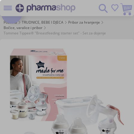
Preskoč
Pretraživanje
na
-50%
sadržaj
Početna
TRUDNICE, BEBE I DJECA
Pribor za hranjenje
Bočice, varalice i pribor
Tommee Tippee® "Breastfeeding starter set" - Set za dojenje
Skip
to
the
end
of
the
images
gallery