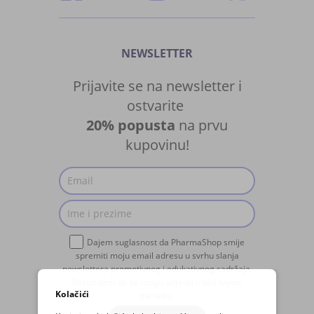
NEWSLETTER
Prijavite se na newsletter i
ostvarite
20% popusta
na prvu
kupovinu!
Dajem suglasnost da PharmaShop smije
spremiti moju email adresu u svrhu slanja
newslettera promotivnog i edukativnog sadržaja.
Razumijem da se mogu odjaviti u bilo kojem
Kolačići
trenutku.