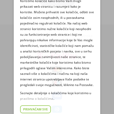
Koristimo kolačiće kako bismo Vam mogli
PRIJAVA
prikazati web stranicu i razumjeti kako je
koristite. Možete prihvatiti sve kolačiće, odbiti sve
kolačiće osim neophodnih, ili u postavkama
pojedinačno regulirati kolačiće. Na našoj web
stranici koristimo nužne kolačiće koji neophodni
su za funkcioniranje web stranice i koji ne
© 2025. Sva prava zadržava Pharmatheka
pohranjuju nikakve informacije koje bi Vas mogle
consult d.o.o.
identificirati, statističke kolačiće koji nam pomažu
u analizi korisničkih posjeta i navika, sve u svrhu
poboljšavanja zanimljivosti naše stranice, te
marketinške kolačiće koje koristimo kako bismo
prilagodili oglase Vašim interesima. Kako biste
saznali više o kolačićima i načinu na koji naša
internet stranica upotrebljava Vaše podatke te
pregledali svoje mogućnosti, kliknite na Postavke.
Saznajte detaljnije o kolačićima koje koristimo u
pravilima o kolačićima
.
PRIHVAĆAM SVE