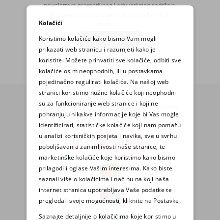
newslettera promotivnog i edukativnog sadržaja.
Razumijem da se mogu odjaviti u bilo kojem
Kolačići
trenutku.
Koristimo kolačiće kako bismo Vam mogli
PRIJAVA
prikazati web stranicu i razumjeti kako je
koristite. Možete prihvatiti sve kolačiće, odbiti sve
kolačiće osim neophodnih, ili u postavkama
pojedinačno regulirati kolačiće. Na našoj web
stranici koristimo nužne kolačiće koji neophodni
su za funkcioniranje web stranice i koji ne
© 2025. Sva prava zadržava Pharmatheka
pohranjuju nikakve informacije koje bi Vas mogle
consult d.o.o.
identificirati, statističke kolačiće koji nam pomažu
u analizi korisničkih posjeta i navika, sve u svrhu
poboljšavanja zanimljivosti naše stranice, te
marketinške kolačiće koje koristimo kako bismo
prilagodili oglase Vašim interesima. Kako biste
saznali više o kolačićima i načinu na koji naša
internet stranica upotrebljava Vaše podatke te
pregledali svoje mogućnosti, kliknite na Postavke.
Saznajte detaljnije o kolačićima koje koristimo u