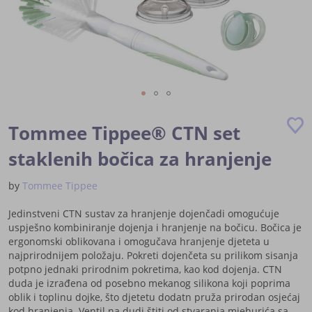
Skip
to
Tommee Tippee® CTN set
the
beginning
staklenih bočica za hranjenje
of
the
by
Tommee Tippee
images
gallery
Jedinstveni CTN sustav za hranjenje dojenčadi omogućuje
uspješno kombiniranje dojenja i hranjenje na bočicu. Bočica je
ergonomski oblikovana i omogučava hranjenje djeteta u
najprirodnijem položaju. Pokreti dojenčeta su prilikom sisanja
potpno jednaki prirodnim pokretima, kao kod dojenja. CTN
duda je izrađena od posebno mekanog silikona koji poprima
oblik i toplinu dojke, što djetetu dodatn pruža prirodan osjećaj
kod hranjenja. Ventil na dudi štiti od stvaranja mjehurića sa