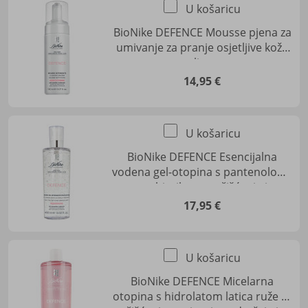
U košaricu
BioNike DEFENCE Mousse pjena za
umivanje za pranje osjetljive kože
lica
14,95 €
U košaricu
BioNike DEFENCE Esencijalna
vodena gel-otopina s pantenolom i
probiotikom, za čišćenje i
uklanjanje šminke
17,95 €
U košaricu
BioNike DEFENCE Micelarna
otopina s hidrolatom latica ruže za