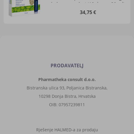
kolagena u dozi (10 doza x 30 ml)
34,75 €
PRODAVATELJ
Pharmatheka consult d.o.o.
Bistranska ulica 93, Poljanica Bistranska,
10298 Donja Bistra, Hrvatska
OIB: 07957239811
Rješenje HALMED-a za prodaju