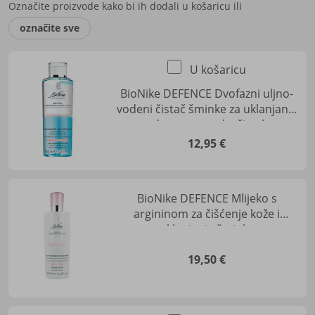
Označite proizvode kako bi ih dodali u košaricu ili
označite sve
U košaricu
BioNike DEFENCE Dvofazni uljno-
vodeni čistač šminke za uklanjanje
make-upa s područja oka
12,95 €
BioNike DEFENCE Mlijeko s
argininom za čišćenje kože i
uklanjanje šminke
19,50 €