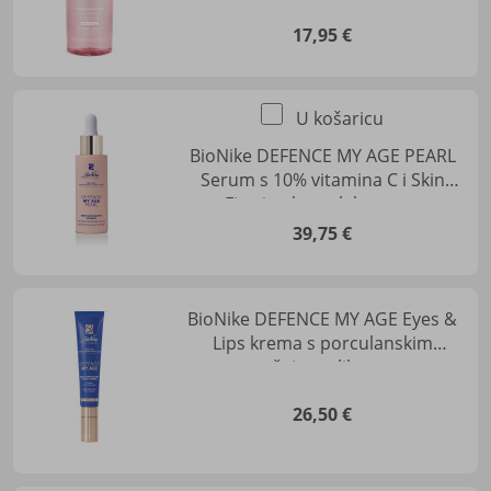
čišćenje, umirenje nadražaja i
uklanjanje šminke, 500 ml
17,95 €
U košaricu
BioNike DEFENCE MY AGE PEARL
Serum s 10% vitamina C i Skin
Firming kompleksom za
revitalizaciju i blistavost kože
39,75 €
BioNike DEFENCE MY AGE Eyes &
Lips krema s porculanskim
masažnim aplikatorom
26,50 €