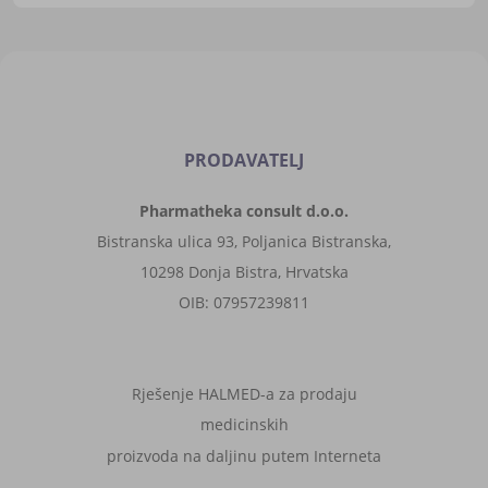
GRATIS (promotivni paket -
limitirana serija)
PRODAVATELJ
Pharmatheka consult d.o.o.
Bistranska ulica 93, Poljanica Bistranska,
10298 Donja Bistra, Hrvatska
OIB: 07957239811
Rješenje HALMED-a za prodaju
medicinskih
proizvoda na daljinu putem Interneta