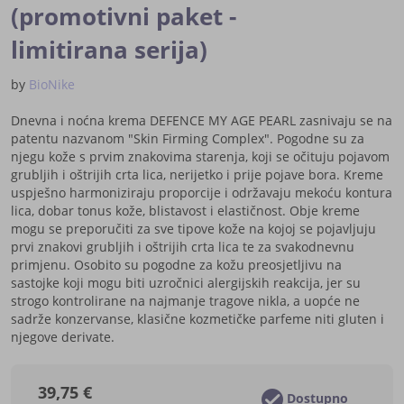
(promotivni paket -
limitirana serija)
by
BioNike
Dnevna i noćna krema DEFENCE MY AGE PEARL zasnivaju se na
patentu nazvanom "Skin Firming Complex". Pogodne su za
njegu kože s prvim znakovima starenja, koji se očituju pojavom
grubljih i oštrijih crta lica, nerijetko i prije pojave bora. Kreme
uspješno harmoniziraju proporcije i održavaju mekoću kontura
lica, dobar tonus kože, blistavost i elastičnost. Obje kreme
mogu se preporučiti za sve tipove kože na kojoj se pojavljuju
prvi znakovi grubljih i oštrijih crta lica te za svakodnevnu
primjenu. Osobito su pogodne za kožu preosjetljivu na
sastojke koji mogu biti uzročnici alergijskih reakcija, jer su
strogo kontrolirane na najmanje tragove nikla, a uopće ne
sadrže konzervanse, klasične kozmetičke parfeme niti gluten i
njegove derivate.
39,75 €
Dostupno