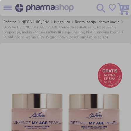
Preskoč
Pretraživanje
na
sadržaj
Početna
NJEGA I HIGIJENA
Njega lica
Revitalizacija i detoksikacija
BioNike DEFENCE MY AGE PEARL Kreme za revitalizaciju, uz očuvanje
proporcija, mekih kontura i mladolike svježine lica; PEARL dnevna krema +
PEARL noćna krema GRATIS (promotivni paket - limitirana serija)
Skip
to
the
end
of
the
images
gallery