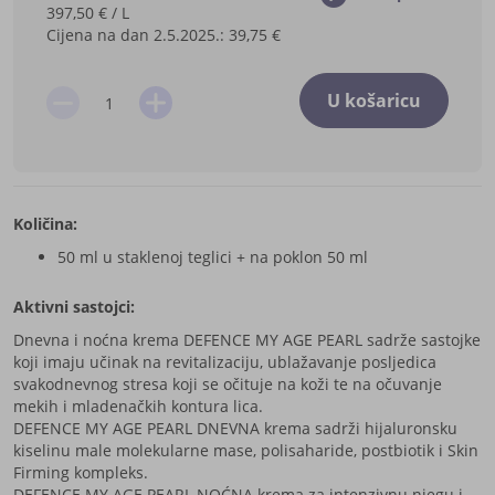
397,50 € / L
Cijena na dan 2.5.2025.:
39,75 €
U košaricu
Količina:
50 ml u staklenoj teglici + na poklon 50 ml
Aktivni sastojci:
Dnevna i noćna krema DEFENCE MY AGE PEARL sadrže sastojke
koji imaju učinak na revitalizaciju, ublažavanje posljedica
svakodnevnog stresa koji se očituje na koži te na očuvanje
mekih i mladenačkih kontura lica.
DEFENCE MY AGE PEARL DNEVNA krema sadrži hijaluronsku
kiselinu male molekularne mase, polisaharide, postbiotik i Skin
Firming kompleks.
DEFENCE MY AGE PEARL NOĆNA krema za intenzivnu njegu i