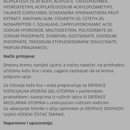
ACRYLATES/C10-30 ALKYL ACRYLATE CROSSPOLYMER,
HYDROXYETHYL ACRYLATE/SODIUM ACRYLOYLDIMETHYL
TAURATE COPOLYMER, SCHIZANDRA SPHENANTHERA FRUIT
EXTRACT, XANTHAN GUM, STEARETH-20, CETETH-20,
NONAPEPTIDE-1, SQUALANE, CAPRYLHYDROXAMIC ACID,
SODIUM HYDROXIDE, MALTODEXTRIN, POLYSORBATE 60,
SODIUM PHOSPHATE, SORBITAN, ISOSTEARATE, DISODIUM
PHOSPHATE, TRISODIUM ETHYLENEDIAMINE DISUCCINATE,
PARFUM (FRAGRANCE).
Način primjene:
Dnevnu kremu nanijeti ujutro, a noćnu navečer, na prethodno
očišćenu kožu lica i vrata. Lagano razmazati da se krema
potpuno upije.
Za čišćenje kože lica i vrata preporučuje se DEFENCE
ESENCIJALNA VODENA GEL-OTOPINA s pantenolom,
probiotikom i sastojcima iz ružinih latica ili DEFENCE
MICELARNA OTOPINA s umirujućom ružinom vodicom.
Za uklanjanje šminke s očiju optimalan je DEFENCE DVOFAZNI
ULJNO-VODENI ČISTAČ ŠMINKE.
Napomene i upozorenja: