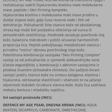
revitalizaciju sadrži hijaluronsku kiselinu male molekularne
mase, peptide i Skin Firming kompleks.
Hijaluronska kiselina s molekulama male mase prodire u
dublje slojeve kože, gdje čuva rezerve vode i štiti od
dehidracije. Polisaharidi štite stanice kože od oksidativnog
stresa koji može biti posljedica oštećenja od sunca ili
atmosferskih onečišćenja. Postbiotik osnažuje površinski sloj
kože, balansira mikrobiom i potiče očuvanje harmoničnih
proporcija lica. Peptidi poboljšavaju metabolizam stanica i
prirodnu "noćnu" obnovu površinskog sloja kože.
Patentirana kombinacija sastojaka "Skin Firming Complex"
sastoji se od polisaharida iz sjemenki aleksandrijske sene
(
Cassia angustifolia
), u kombinaciji s aktivnim sastojcima iz
plodova šisandre (
Schisandra chinensis
). Ovi pažljivo birani
sastojci potiču stanice kože na sintezu kolagena, elastina i
hijalurona, održavanje elastičnosti i vitalnosti te na jačanje
otpornosti dubokih struktura stanica kože. Koža lica zadržava
mekoću kontura i mladoliku svježinu.
Svi sastojci proizvoda (INCI):
DEFENCE MY AGE PEARL DNEVNA KREMA (INCI):
AQUA
(WATER), DICAPRYLYL CARBONATE, DIMETHICONE,