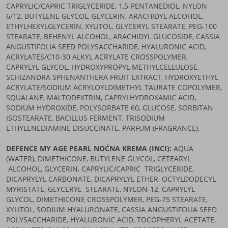
CAPRYLIC/CAPRIC TRIGLYCERIDE, 1,5-PENTANEDIOL, NYLON
6/12, BUTYLENE GLYCOL, GLYCERIN, ARACHIDYL ALCOHOL,
ETHYLHEXYLGLYCERIN, XYLITOL, GLYCERYL STEARATE, PEG-100
STEARATE, BEHENYL ALCOHOL, ARACHIDYL GLUCOSIDE, CASSIA
ANGUSTIFOLIA SEED POLYSACCHARIDE, HYALURONIC ACID,
ACRYLATES/C10-30 ALKYL ACRYLATE CROSSPOLYMER,
CAPRYLYL GLYCOL, HYDROXYPROPYL METHYLCELLULOSE,
SCHIZANDRA SPHENANTHERA FRUIT EXTRACT, HYDROXYETHYL
ACRYLATE/SODIUM ACRYLOYLDIMETHYL TAURATE COPOLYMER,
SQUALANE, MALTODEXTRIN, CAPRYLHYDROXAMIC ACID,
SODIUM HYDROXIDE, POLYSORBATE 60, GLUCOSE, SORBITAN
ISOSTEARATE, BACILLUS FERMENT, TRISODIUM
ETHYLENEDIAMINE DISUCCINATE, PARFUM (FRAGRANCE).
DEFENCE MY AGE PEARL NOĆNA KREMA (INCI):
AQUA
(WATER), DIMETHICONE, BUTYLENE GLYCOL, CETEARYL
ALCOHOL, GLYCERIN, CAPRYLIC/CAPRIC TRIGLYCERIDE,
DICAPRYLYL CARBONATE, DICAPRYLYL ETHER, OCTYLDODECYL
MYRISTATE, GLYCERYL STEARATE, NYLON-12, CAPRYLYL
GLYCOL, DIMETHICONE CROSSPOLYMER, PEG-75 STEARATE,
XYLITOL, SODIUM HYALURONATE, CASSIA ANGUSTIFOLIA SEED
POLYSACCHARIDE, HYALURONIC ACID, TOCOPHERYL ACETATE,