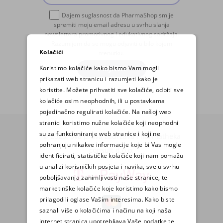
Dajem suglasnost da PharmaShop smije
spremiti moju email adresu u svrhu slanja
newslettera promotivnog i edukativnog sadržaja.
Razumijem da se mogu odjaviti u bilo kojem
Kolačići
trenutku.
Koristimo kolačiće kako bismo Vam mogli
PRIJAVA
prikazati web stranicu i razumjeti kako je
koristite. Možete prihvatiti sve kolačiće, odbiti sve
kolačiće osim neophodnih, ili u postavkama
pojedinačno regulirati kolačiće. Na našoj web
stranici koristimo nužne kolačiće koji neophodni
su za funkcioniranje web stranice i koji ne
© 2025. Sva prava zadržava Pharmatheka
pohranjuju nikakve informacije koje bi Vas mogle
consult d.o.o.
identificirati, statističke kolačiće koji nam pomažu
u analizi korisničkih posjeta i navika, sve u svrhu
poboljšavanja zanimljivosti naše stranice, te
marketinške kolačiće koje koristimo kako bismo
prilagodili oglase Vašim interesima. Kako biste
saznali više o kolačićima i načinu na koji naša
internet stranica upotrebljava Vaše podatke te