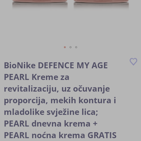
Skip
to
BioNike DEFENCE MY AGE
the
beginning
PEARL Kreme za
of
revitalizaciju, uz očuvanje
the
images
proporcija, mekih kontura i
gallery
mladolike svježine lica;
PEARL dnevna krema +
PEARL noćna krema GRATIS