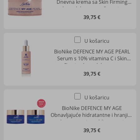
Dnevna krema sa Skin Firming
kompleksom za očuvanje
mladenačkih kontura lica
39,75 €
U košaricu
BioNike DEFENCE MY AGE PEARL
Serum s 10% vitamina C i Skin
Firming kompleksom za
revitalizaciju i blistavost kože
39,75 €
U košaricu
BioNike DEFENCE MY AGE
Obnavljajuće hidratantne i hranjive
kreme za njegu, blistavost i
elastičnost kože; MY AGE dnevna
39,75 €
krema + MY AGE noćna krema